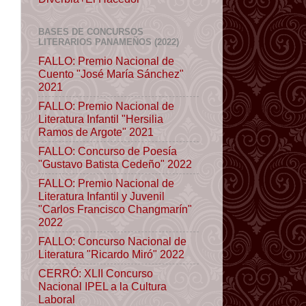
BASES DE CONCURSOS
LITERARIOS PANAMEÑOS (2022)
FALLO: Premio Nacional de
Cuento "José María Sánchez"
2021
FALLO: Premio Nacional de
Literatura Infantil "Hersilia
Ramos de Argote" 2021
FALLO: Concurso de Poesía
"Gustavo Batista Cedeño" 2022
FALLO: Premio Nacional de
Literatura Infantil y Juvenil
"Carlos Francisco Changmarín"
2022
FALLO: Concurso Nacional de
Literatura "Ricardo Miró" 2022
CERRÓ: XLII Concurso
Nacional IPEL a la Cultura
Laboral