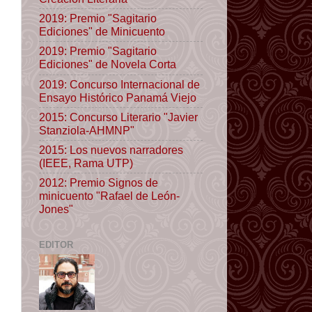
2019: Premio "Sagitario
Ediciones" de Minicuento
2019: Premio "Sagitario
Ediciones" de Novela Corta
2019: Concurso Internacional de
Ensayo Histórico Panamá Viejo
2015: Concurso Literario "Javier
Stanziola-AHMNP"
2015: Los nuevos narradores
(IEEE, Rama UTP)
2012: Premio Signos de
minicuento "Rafael de León-
Jones"
EDITOR