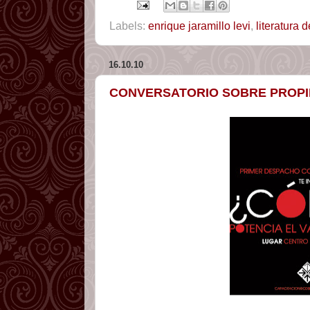
Labels:
enrique jaramillo levi
,
literatura
16.10.10
CONVERSATORIO SOBRE PROPI