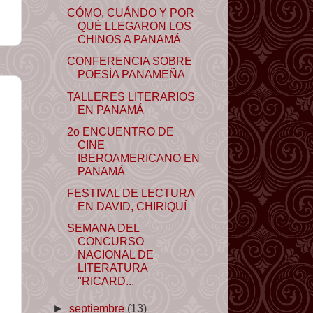
CÓMO, CUÁNDO Y POR
QUÉ LLEGARON LOS
CHINOS A PANAMÁ
CONFERENCIA SOBRE
POESÍA PANAMEÑA
TALLERES LITERARIOS
EN PANAMÁ
2o ENCUENTRO DE
CINE
IBEROAMERICANO EN
PANAMÁ
FESTIVAL DE LECTURA
EN DAVID, CHIRIQUÍ
SEMANA DEL
CONCURSO
NACIONAL DE
LITERATURA
"RICARD...
►
septiembre
(13)