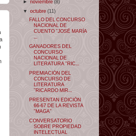
►
noviembre
(8)
▼
octubre
(11)
FALLO DEL CONCURSO
NACIONAL DE
CUENTO "JOSÉ MARÍA
á
...
a
GANADORES DEL
m
CONCURSO
NACIONAL DE
n
LITERATURA "RIC...
PREMIACIÓN DEL
CONCURSO DE
LITERATURA
"RICARDO MIR...
PRESENTAN EDICIÓN
66-67 DE LA REVISTA
"MAGA"
CONVERSATORIO
SOBRE PROPIEDAD
INTELECTUAL