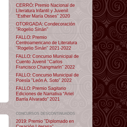
CERRÓ: Premio Nacional de
Literatura Infantil y Juvenil
"Esther María Osses" 2020
OTORGADA: Condecoración
"Rogelio Sinán"
FALLO: Premio
Centroamericano de Literatura
"Rogelio Sinán" 2021-2022
FALLO: Concurso Municipal de
Cuento Juvenil "Carlos
Francisco Changmarín" 2022
FALLO: Concurso Municipal de
Poesía "León A. Soto" 2022
FALLO: Premio Sagitario
Ediciones de Narrativa “Ariel
Barría Alvarado” 2021
CONCURSOS DESCONTINUADOS
2019: Premio "Diplomado en
Creación Literaria"