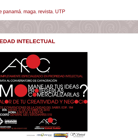
 de panamá
,
maga
,
revista
,
UTP
EDAD INTELECTUAL