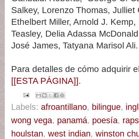
Salkey, Lorenzo Thomas, Julliet 
Ethelbert Miller, Arnold J. Kemp,
Teasley, Delia Adassa McDonald
José James, Tatyana Marisol Ali.
Para detalles de cómo adquirir el 
[[ESTA PÁGINA]]
.
Labels:
afroantillano
,
bilingue
,
ing
wong vega
,
panamá
,
poesía
,
raps
houlstan
,
west indian
,
winston chu