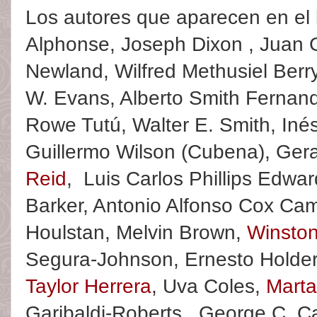
Los autores que aparecen en el 
Alphonse, Joseph Dixon , Juan G
Newland, Wilfred Methusiel Berr
W. Evans, Alberto Smith Fernande
Rowe Tutú, Walter E. Smith, Inés
Guillermo Wilson (Cubena), Ger
Reid
, Luis Carlos Phillips Edwa
Barker, Antonio Alfonso Cox Camp
Houlstan, Melvin Brown,
Winston
Segura-Johnson, Ernesto Holder
Taylor Herrera
, Uva Coles,
Marta
Garibaldi-Roberts, George C. C