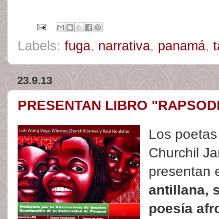
Labels:
fuga
,
narrativa
,
panamá
,
t
23.9.13
PRESENTAN LIBRO "RAPSODI
Los poetas
Churchil J
presentan e
antillana, 
poesía afr