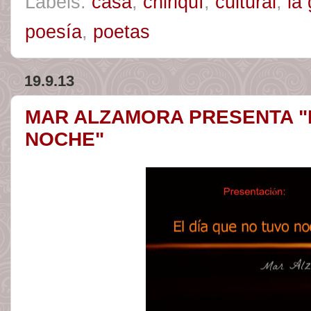
Labels:
casa
,
chiriquí
,
cultural
,
la
poesía
,
poetas
19.9.13
MAR ALZAMORA PRESENTA "E
NOCHE"