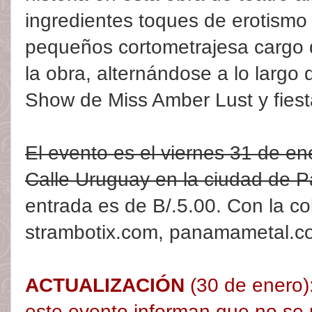
ingredientes toques de erotismo 
pequeños cortometrajesa cargo 
la obra, alternándose a lo largo
Show de Miss Amber Lust y fiest
El evento es el viernes 31 de en
Calle Uruguay en la ciudad de
entrada es de B/.5.00. Con la col
strambotix.com, panamametal.co
ACTUALIZACIÓN
(30 de enero)
este evento informan que no se p