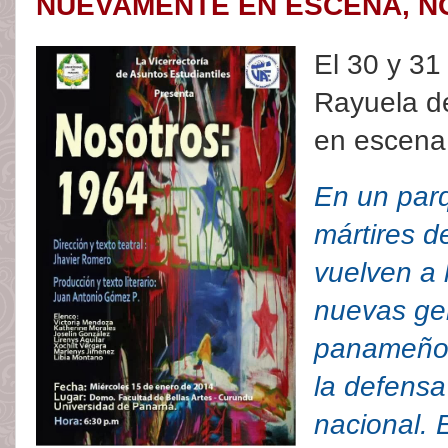
NUEVAMENTE EN ESCENA, NO
El 30 y 31
Rayuela d
en escen
En un parq
mártires d
vuelven a 
nuevas ge
panameños
la defensa
nacional.