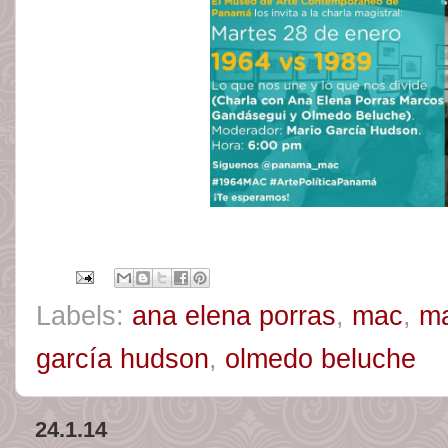
Labels:
ana elena porras
,
mac
,
ma
garcía hudson
,
olmedo beluche
24.1.14