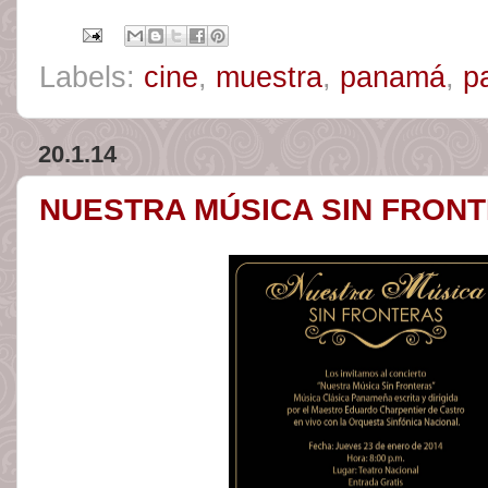
Labels:
cine
,
muestra
,
panamá
,
p
20.1.14
NUESTRA MÚSICA SIN FRON