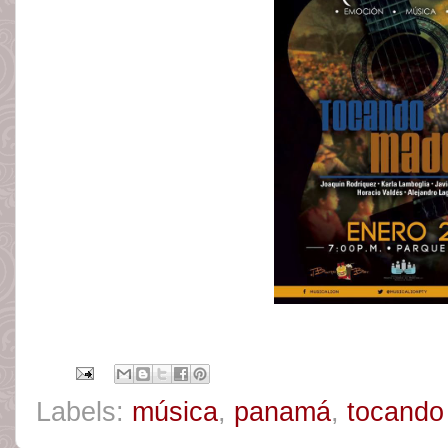
Labels:
música
,
panamá
,
tocando