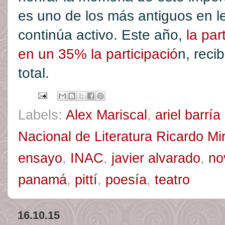
es uno de los más antiguos en 
continúa activo. Este año,
la par
en un 35% la participació
n, reci
total.
Labels:
Alex Mariscal
,
ariel barría
Nacional de Literatura Ricardo Mi
ensayo
,
INAC
,
javier alvarado
,
no
panamá
,
pittí
,
poesía
,
teatro
16.10.15