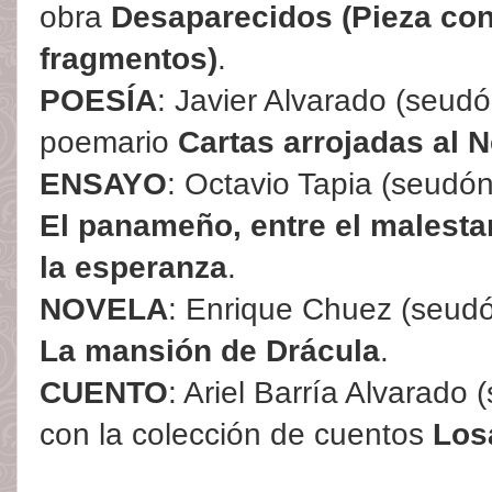
obra
Desaparecidos (Pieza co
fragmentos)
.
POESÍA
: Javier Alvarado (seud
poemario
Cartas arrojadas al 
ENSAYO
: Octavio Tapia (seudón
El panameño, entre el malesta
la esperanza
.
NOVELA
: Enrique Chuez (seudón
La mansión de Drácula
.
CUENTO
: Ariel Barría Alvarado
con la colección de cuentos
Los