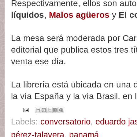
Respectivamente, ellos son autor
líquidos
,
Malos agüeros
y
El c
La mesa será moderada por Caro
editorial que publica estos tres t
venta ese día.
La librería está ubicada en una
la vía España y la vía Brasil, e
Labels:
conversatorio
,
eduardo ja
pérez-talavera
,
panamá