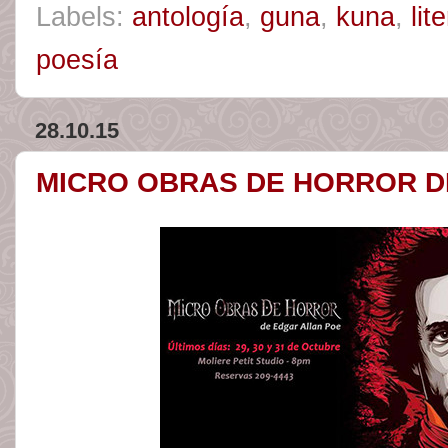
Labels:
antología
,
guna
,
kuna
,
lit
poesía
28.10.15
MICRO OBRAS DE HORROR D