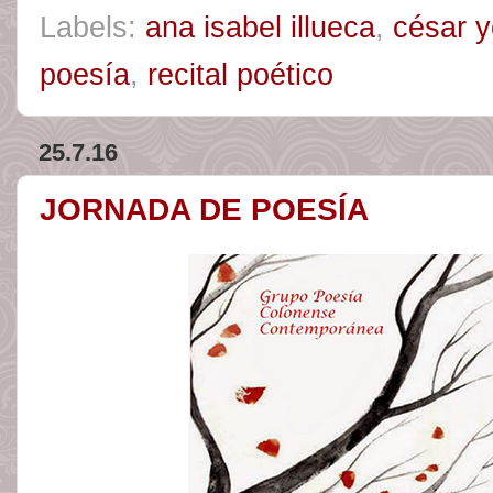
Labels:
ana isabel illueca
,
césar 
poesía
,
recital poético
25.7.16
JORNADA DE POESÍA