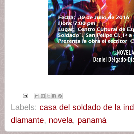
Labels:
casa del soldado de la i
diamante
,
novela
,
panamá