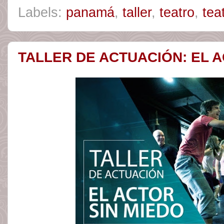
Labels:
panamá
,
taller
,
teatro
,
tea
TALLER DE ACTUACIÓN: EL A