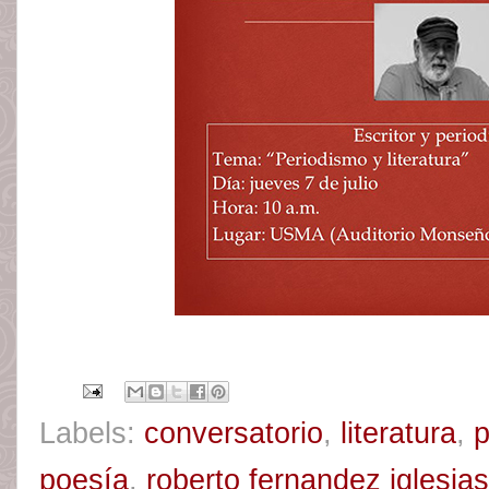
Labels:
conversatorio
,
literatura
,
poesía
,
roberto fernandez iglesias