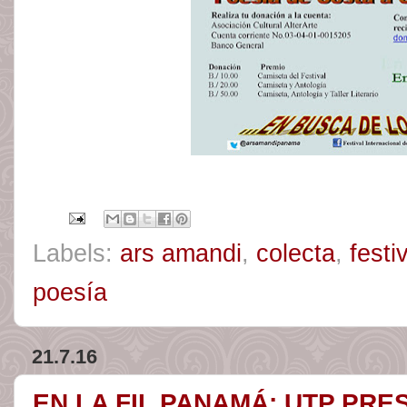
Labels:
ars amandi
,
colecta
,
festi
poesía
21.7.16
EN LA FIL PANAMÁ: UTP PRE