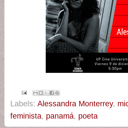
Labels:
Alessandra Monterrey
,
mi
feminista
,
panamá
,
poeta