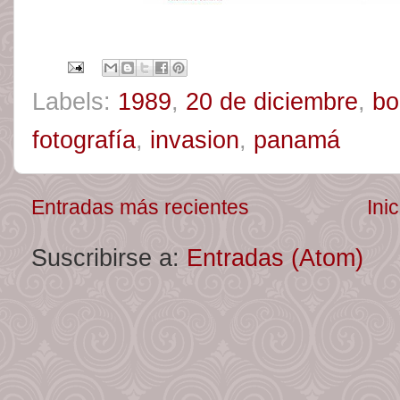
Labels:
1989
,
20 de diciembre
,
bo
fotografía
,
invasion
,
panamá
Entradas más recientes
Inic
Suscribirse a:
Entradas (Atom)