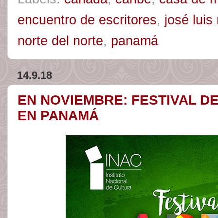
encuentro de escritores
,
josé luis 
norte del norte
,
panamá
14.9.18
EN NOVIEMBRE: FESTIVAL DE
EN PANAMÁ