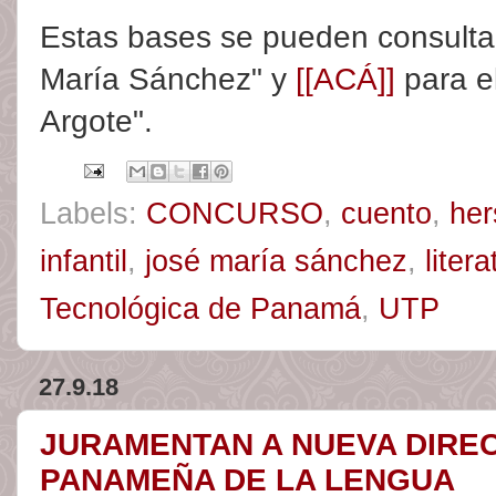
Estas bases se pueden consult
María Sánchez" y
[[ACÁ]]
para e
Argote".
Labels:
CONCURSO
,
cuento
,
her
infantil
,
josé maría sánchez
,
litera
Tecnológica de Panamá
,
UTP
27.9.18
JURAMENTAN A NUEVA DIREC
PANAMEÑA DE LA LENGUA