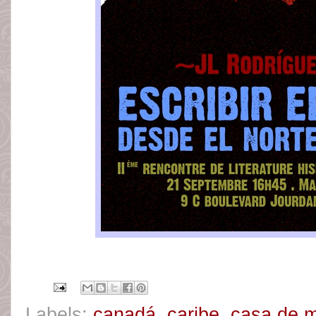
Labels:
canadá
,
caribe
,
casa de 