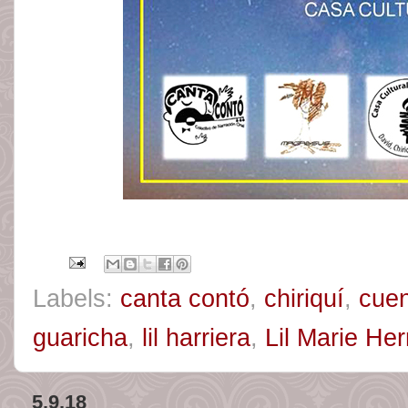
Labels:
canta contó
,
chiriquí
,
cue
guaricha
,
lil harriera
,
Lil Marie Her
5.9.18