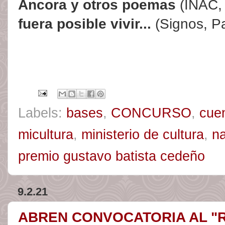
Áncora y otros poemas
(INAC,
fuera posible vivir...
(Signos, P
Labels:
bases
,
CONCURSO
,
cue
micultura
,
ministerio de cultura
,
na
premio gustavo batista cedeño
9.2.21
ABREN CONVOCATORIA AL "R