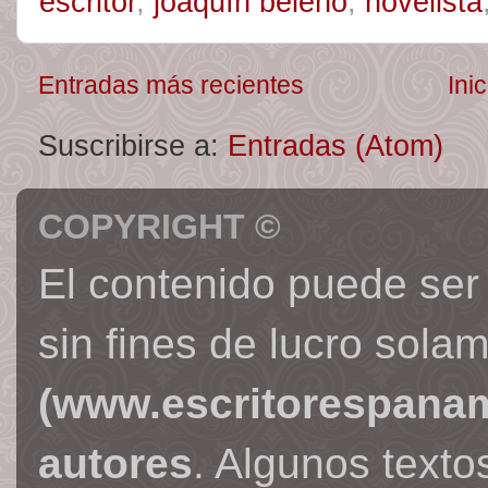
escritor
,
joaquín beleño
,
novelista
Entradas más recientes
Inic
Suscribirse a:
Entradas (Atom)
COPYRIGHT ©
El contenido puede ser
sin fines de lucro sola
(www.escritorespana
autores
. Algunos text