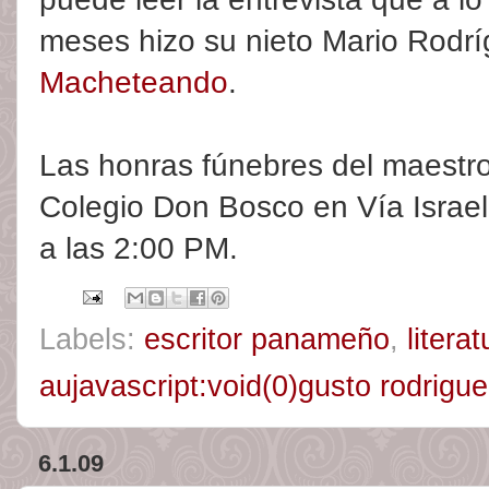
meses hizo su nieto Mario Rodrí
Macheteando
.
Las honras fúnebres del maestro 
Colegio Don Bosco en Vía Israel
a las 2:00 PM.
Labels:
escritor panameño
,
literat
aujavascript:void(0)gusto rodrigu
6.1.09