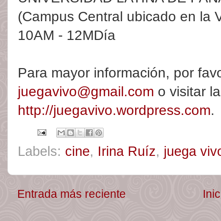
(Campus Central ubicado en la 
10AM - 12MDía
Para mayor información, por favo
juegavivo@gmail.com
o visitar l
http://juegavivo.wordpress.com
.
Labels:
cine
,
Irina Ruíz
,
juega viv
Entrada más reciente
Inic