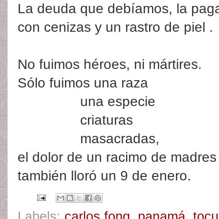
La deuda que debíamos, la pa
con cenizas y un rastro de piel .
No fuimos héroes, ni mártires.
Sólo fuimos una raza
________
una especie
________
criaturas
________
masacradas,
el dolor de un racimo de madres
también lloró un 9 de enero.
Labels:
carlos fong
,
panamá
,
toc