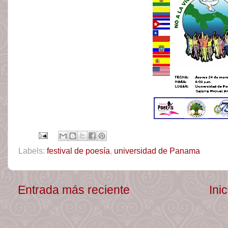
Labels:
festival de poesía
,
universidad de Panama
Entrada más reciente
Inic