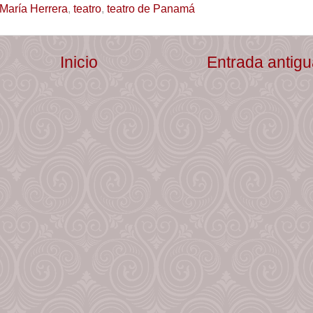
 María Herrera
,
teatro
,
teatro de Panamá
Inicio
Entrada antig