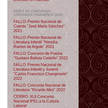
BASES DE CONCURSOS
LITERARIOS PANAMEÑOS (2022)
FALLO: Premio Nacional de
Cuento "José María Sánchez"
2021
FALLO: Premio Nacional de
Literatura Infantil "Hersilia
Ramos de Argote" 2021
FALLO: Concurso de Poesía
"Gustavo Batista Cedeño" 2022
FALLO: Premio Nacional de
Literatura Infantil y Juvenil
"Carlos Francisco Changmarín"
2022
FALLO: Concurso Nacional de
Literatura "Ricardo Miró" 2022
CERRÓ: XLII Concurso
Nacional IPEL a la Cultura
Laboral