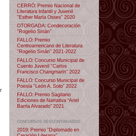
CERRÓ: Premio Nacional de
Literatura Infantil y Juvenil
"Esther María Osses" 2020
OTORGADA: Condecoración
"Rogelio Sinán"
FALLO: Premio
Centroamericano de Literatura
"Rogelio Sinán" 2021-2022
FALLO: Concurso Municipal de
Cuento Juvenil "Carlos
Francisco Changmarín" 2022
n
FALLO: Concurso Municipal de
Poesía "León A. Soto" 2022
r
FALLO: Premio Sagitario
Ediciones de Narrativa “Ariel
Barría Alvarado” 2021
CONCURSOS DESCONTINUADOS
2019: Premio "Diplomado en
Creación Literaria"