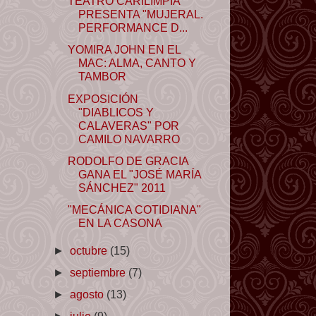
TEATRO CARILIMPIA
PRESENTA "MUJERAL.
PERFORMANCE D...
YOMIRA JOHN EN EL
MAC: ALMA, CANTO Y
TAMBOR
EXPOSICIÓN
"DIABLICOS Y
CALAVERAS" POR
CAMILO NAVARRO
RODOLFO DE GRACIA
GANA EL "JOSÉ MARÍA
SÁNCHEZ" 2011
"MECÁNICA COTIDIANA"
EN LA CASONA
►
octubre
(15)
►
septiembre
(7)
►
agosto
(13)