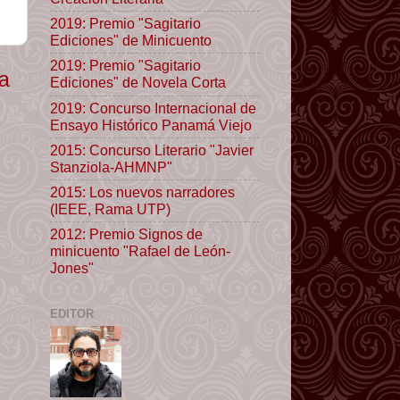
2019: Premio "Sagitario
Ediciones" de Minicuento
2019: Premio "Sagitario
ua
Ediciones" de Novela Corta
2019: Concurso Internacional de
Ensayo Histórico Panamá Viejo
2015: Concurso Literario "Javier
Stanziola-AHMNP"
2015: Los nuevos narradores
(IEEE, Rama UTP)
2012: Premio Signos de
minicuento "Rafael de León-
Jones"
EDITOR