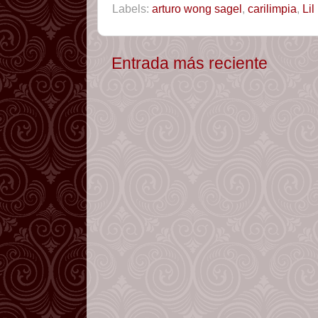
Labels:
arturo wong sagel
,
carilimpia
,
Lil
Entrada más reciente