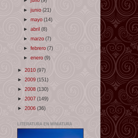
►
julio
(9)
►
junio
(21)
►
mayo
(14)
►
abril
(8)
►
marzo
(7)
►
febrero
(7)
►
enero
(9)
►
2010
(97)
►
2009
(151)
►
2008
(130)
►
2007
(149)
►
2006
(36)
LITERATURA EN MINIATURA