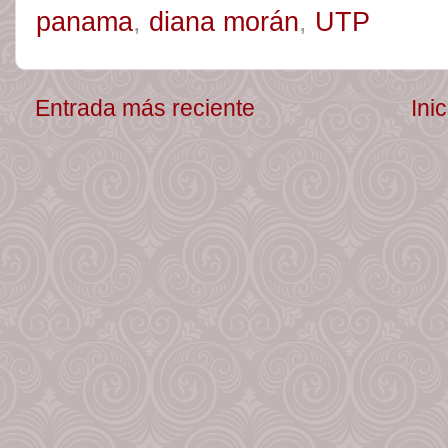
panama
,
diana morán
,
UTP
Entrada más reciente
Inic