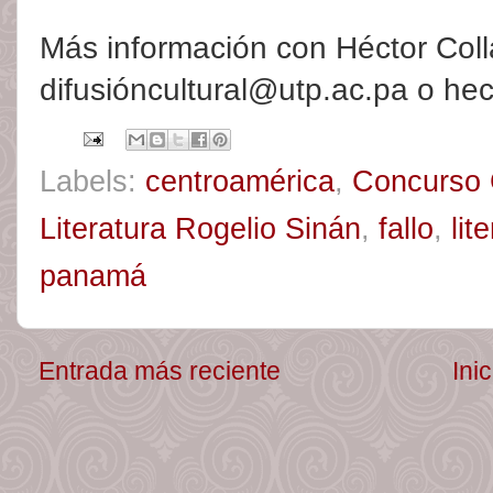
Más información con Héctor Coll
difusióncultural@utp.ac.pa o he
Labels:
centroamérica
,
Concurso 
Literatura Rogelio Sinán
,
fallo
,
lit
panamá
Entrada más reciente
Inic