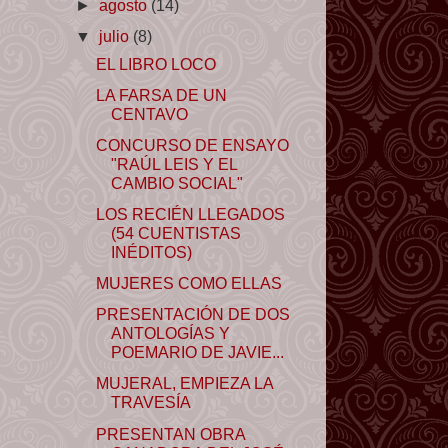
►
agosto
(14)
▼
julio
(8)
EL LIBRO LOCO
LA FARSA DE UN
CENTAVO
CONCURSO DE ENSAYO
"RAÚL LEIS Y EL
CAMBIO SOCIAL"
LOS RECIÉN LLEGADOS
(54 CUENTISTAS
INÉDITOS)
MUJERES COMO ELLAS
PRESENTACIÓN DE DOS
ANTOLOGÍAS Y
POEMARIO DE JAVIE...
MUJERAL, EMPIEZA LA
TRAVESÍA
PRESENTAN OBRA