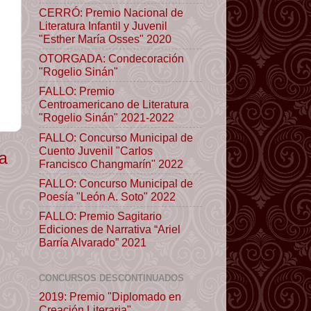
CERRÓ: Premio Nacional de
Literatura Infantil y Juvenil
"Esther María Osses" 2020
OTORGADA: Condecoración
"Rogelio Sinán"
FALLO: Premio
Centroamericano de Literatura
"Rogelio Sinán" 2021-2022
FALLO: Concurso Municipal de
Cuento Juvenil "Carlos
ua
Francisco Changmarín" 2022
FALLO: Concurso Municipal de
Poesía "León A. Soto" 2022
FALLO: Premio Sagitario
Ediciones de Narrativa “Ariel
Barría Alvarado” 2021
CONCURSOS DESCONTINUADOS
2019: Premio "Diplomado en
Creación Literaria"