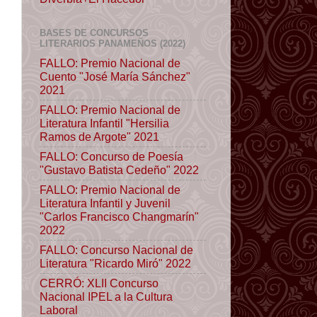
BASES DE CONCURSOS
LITERARIOS PANAMEÑOS (2022)
FALLO: Premio Nacional de
Cuento "José María Sánchez"
2021
FALLO: Premio Nacional de
Literatura Infantil "Hersilia
Ramos de Argote" 2021
FALLO: Concurso de Poesía
"Gustavo Batista Cedeño" 2022
FALLO: Premio Nacional de
Literatura Infantil y Juvenil
"Carlos Francisco Changmarín"
2022
FALLO: Concurso Nacional de
Literatura "Ricardo Miró" 2022
CERRÓ: XLII Concurso
Nacional IPEL a la Cultura
Laboral