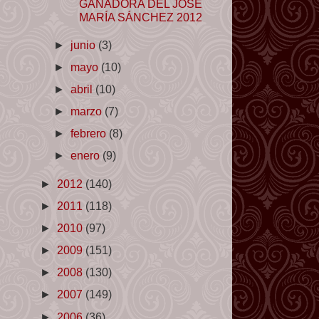
GANADORA DEL JOSÉ
MARÍA SÁNCHEZ 2012
►
junio
(3)
►
mayo
(10)
►
abril
(10)
►
marzo
(7)
►
febrero
(8)
►
enero
(9)
►
2012
(140)
►
2011
(118)
►
2010
(97)
►
2009
(151)
►
2008
(130)
►
2007
(149)
►
2006
(36)