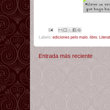
Labels:
ediciones pelo malo
,
libro
,
Literat
Entrada más reciente