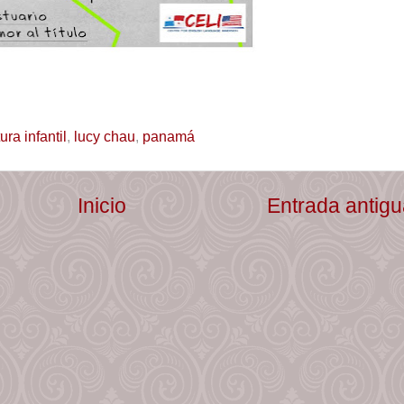
ura infantil
,
lucy chau
,
panamá
Inicio
Entrada antig