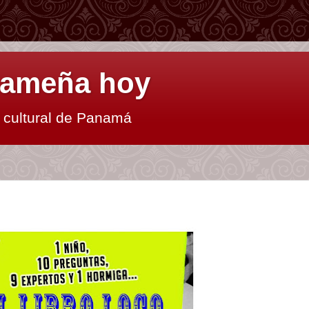
anameña hoy
y cultural de Panamá