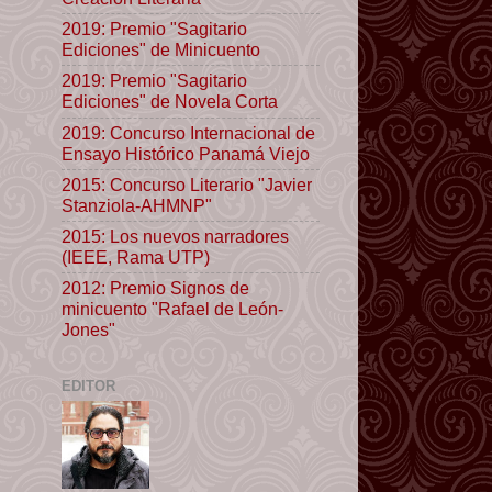
2019: Premio "Sagitario
Ediciones" de Minicuento
2019: Premio "Sagitario
Ediciones" de Novela Corta
2019: Concurso Internacional de
Ensayo Histórico Panamá Viejo
2015: Concurso Literario "Javier
Stanziola-AHMNP"
2015: Los nuevos narradores
(IEEE, Rama UTP)
2012: Premio Signos de
minicuento "Rafael de León-
Jones"
EDITOR