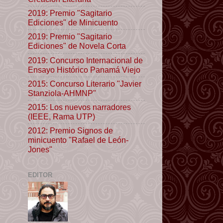
2019: Premio "Sagitario
Ediciones" de Minicuento
2019: Premio "Sagitario
Ediciones" de Novela Corta
2019: Concurso Internacional de
Ensayo Histórico Panamá Viejo
2015: Concurso Literario "Javier
Stanziola-AHMNP"
2015: Los nuevos narradores
(IEEE, Rama UTP)
2012: Premio Signos de
minicuento "Rafael de León-
Jones"
EDITOR