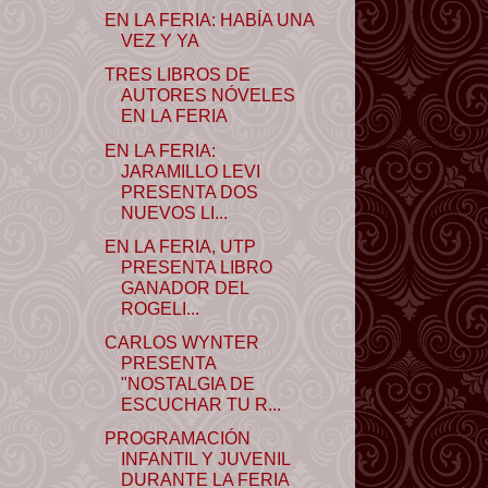
EN LA FERIA: HABÍA UNA
VEZ Y YA
TRES LIBROS DE
AUTORES NÓVELES
EN LA FERIA
EN LA FERIA:
JARAMILLO LEVI
PRESENTA DOS
NUEVOS LI...
EN LA FERIA, UTP
PRESENTA LIBRO
GANADOR DEL
ROGELI...
CARLOS WYNTER
PRESENTA
"NOSTALGIA DE
ESCUCHAR TU R...
PROGRAMACIÓN
INFANTIL Y JUVENIL
DURANTE LA FERIA