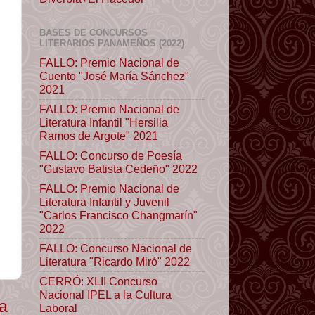
BASES DE CONCURSOS
LITERARIOS PANAMEÑOS (2022)
FALLO: Premio Nacional de
Cuento "José María Sánchez"
2021
FALLO: Premio Nacional de
Literatura Infantil "Hersilia
Ramos de Argote" 2021
FALLO: Concurso de Poesía
"Gustavo Batista Cedeño" 2022
FALLO: Premio Nacional de
Literatura Infantil y Juvenil
"Carlos Francisco Changmarín"
2022
FALLO: Concurso Nacional de
Literatura "Ricardo Miró" 2022
CERRÓ: XLII Concurso
Nacional IPEL a la Cultura
ua
Laboral