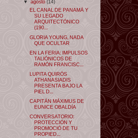
▼
agosto
(14)
EL CANAL DE PANAMÁ Y
SU LEGADO
ARQUITECTÓNICO
(190...
GLORIA YOUNG, NADA
QUE OCULTAR
EN LA FERIA: IMPULSOS
TALIÓNICOS DE
RAMÓN FRANCISC...
LUPITA QUIRÓS
ATHANASIADIS
PRESENTA BAJO LA
PIEL D...
CAPITÁN MÁXIMUS DE
EUNICE OBALDÍA
CONVERSATORIO:
PROTECCIÓN Y
PROMOCIÓ DE TU
PROPIED...