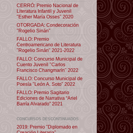
CERRÓ: Premio Nacional de
Literatura Infantil y Juvenil
"Esther María Osses" 2020
OTORGADA: Condecoración
"Rogelio Sinán"
FALLO: Premio
Centroamericano de Literatura
"Rogelio Sinán" 2021-2022
FALLO: Concurso Municipal de
Cuento Juvenil "Carlos
Francisco Changmarín" 2022
FALLO: Concurso Municipal de
Poesía "León A. Soto" 2022
FALLO: Premio Sagitario
Ediciones de Narrativa “Ariel
Barría Alvarado” 2021
CONCURSOS DESCONTINUADOS
2019: Premio "Diplomado en
Creación Literaria"