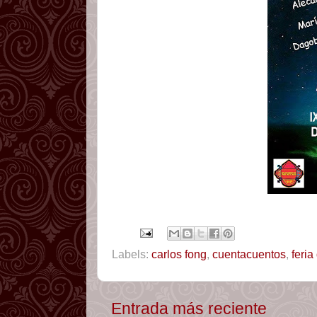
Labels:
carlos fong
,
cuentacuentos
,
feria
Entrada más reciente