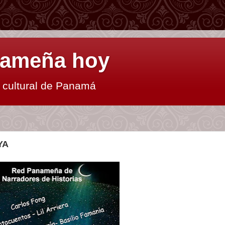
anameña hoy
y cultural de Panamá
YA