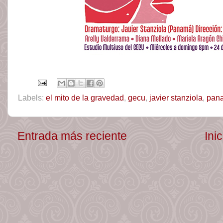
Labels:
el mito de la gravedad
,
gecu
,
javier stanziola
,
pan
Entrada más reciente
Inic