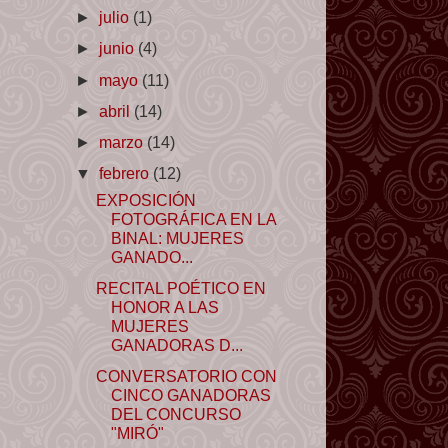
►
julio
(1)
►
junio
(4)
►
mayo
(11)
►
abril
(14)
►
marzo
(14)
▼
febrero
(12)
EXPOSICIÓN
FOTOGRÁFICA EN LA
BINAL: MUJERES
GANADO...
RECITAL POÉTICO EN
HONOR A LAS
MUJERES
GANADORAS D...
CONVERSATORIO CON
CINCO GANADORAS
DEL CONCURSO
"MIRÓ"