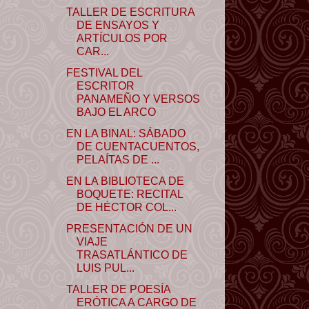
TALLER DE ESCRITURA
DE ENSAYOS Y
ARTÍCULOS POR
CAR...
FESTIVAL DEL
ESCRITOR
PANAMEÑO Y VERSOS
BAJO EL ARCO
EN LA BINAL: SÁBADO
DE CUENTACUENTOS,
PELAÍTAS DE ...
EN LA BIBLIOTECA DE
BOQUETE: RECITAL
DE HÉCTOR COL...
PRESENTACIÓN DE UN
VIAJE
TRASATLÁNTICO DE
LUIS PUL...
TALLER DE POESÍA
ERÓTICA A CARGO DE