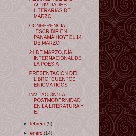
ACTIVIDADES
LITERARIAS DE
MARZO
CONFERENCIA
"ESCRIBIR EN
PANAMÁ HOY" EL 14
DE MARZO
21 DE MARZO, DÍA
INTERNACIONAL DE
LA POESÍA
PRESENTACIÓN DEL
LIBRO "CUENTOS
ENIGMÁTICOS"
INVITACIÓN: LA
POSTMODERNIDAD
EN LA LITERATURA Y
E...
►
febrero
(5)
►
enero
(14)