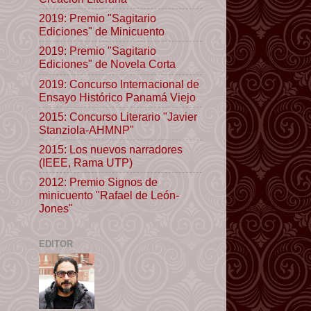
2019: Premio "Sagitario
Ediciones" de Minicuento
2019: Premio "Sagitario
Ediciones" de Novela Corta
2019: Concurso Internacional de
Ensayo Histórico Panamá Viejo
2015: Concurso Literario "Javier
Stanziola-AHMNP"
2015: Los nuevos narradores
(IEEE, Rama UTP)
2012: Premio Signos de
minicuento "Rafael de León-
Jones"
EDITOR