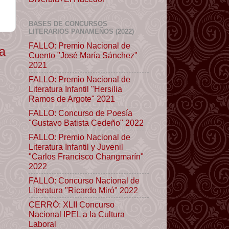
BASES DE CONCURSOS
LITERARIOS PANAMEÑOS (2022)
FALLO: Premio Nacional de
ua
Cuento "José María Sánchez"
2021
FALLO: Premio Nacional de
Literatura Infantil "Hersilia
Ramos de Argote" 2021
FALLO: Concurso de Poesía
"Gustavo Batista Cedeño" 2022
FALLO: Premio Nacional de
Literatura Infantil y Juvenil
"Carlos Francisco Changmarín"
2022
FALLO: Concurso Nacional de
Literatura "Ricardo Miró" 2022
CERRÓ: XLII Concurso
Nacional IPEL a la Cultura
Laboral