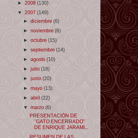
►
2008
(130)
▼
2007
(149)
►
diciembre
(6)
►
noviembre
(6)
►
octubre
(15)
►
septiembre
(14)
►
agosto
(10)
►
julio
(18)
►
junio
(20)
►
mayo
(13)
►
abril
(22)
▼
marzo
(6)
PRESENTACIÓN DE
"GATO ENCERRADO"
DE ENRIQUE JARAMI...
RESUMEN DE LAS