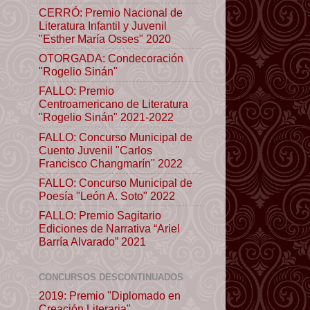
CERRÓ: Premio Nacional de
Literatura Infantil y Juvenil
"Esther María Osses" 2020
OTORGADA: Condecoración
"Rogelio Sinán"
FALLO: Premio
Centroamericano de Literatura
"Rogelio Sinán" 2021-2022
FALLO: Concurso Municipal de
Cuento Juvenil "Carlos
Francisco Changmarín" 2022
FALLO: Concurso Municipal de
Poesía "León A. Soto" 2022
FALLO: Premio Sagitario
Ediciones de Narrativa “Ariel
Barría Alvarado” 2021
CONCURSOS DESCONTINUADOS
2019: Premio "Diplomado en
Creación Literaria"