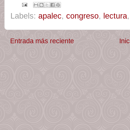
Labels:
apalec
,
congreso
,
lectura
Entrada más reciente
Inic