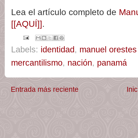
Lea el artículo completo de
Manu
[[AQUÍ]]
.
Labels:
identidad
,
manuel orestes 
mercantilismo
,
nación
,
panamá
Entrada más reciente
Inic