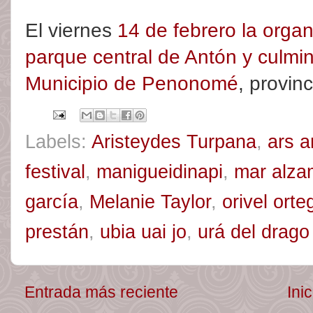
El viernes
14 de febrero la organ
parque central de Antón y culmi
Municipio de Penonomé
, provin
Labels:
Aristeydes Turpana
,
ars 
festival
,
manigueidinapi
,
mar alza
garcía
,
Melanie Taylor
,
orivel orte
prestán
,
ubia uai jo
,
urá del drago
Entrada más reciente
Inic