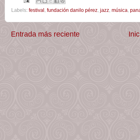
Labels:
festival
,
fundación danilo pérez
,
jazz
,
música
,
pan
Entrada más reciente
Inic