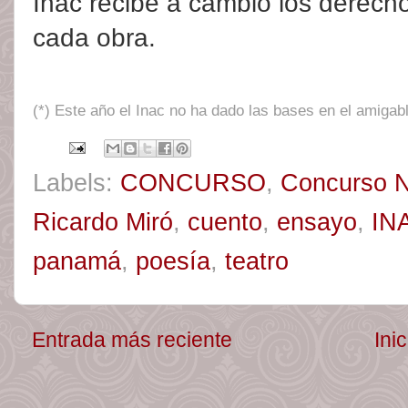
Inac recibe a cambio los derecho
cada obra.
(*) Este año el Inac no ha dado las bases en el amigab
Labels:
CONCURSO
,
Concurso Na
Ricardo Miró
,
cuento
,
ensayo
,
IN
panamá
,
poesía
,
teatro
Entrada más reciente
Inic