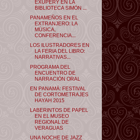
EXUPÉRY EN LA
BIBLIOTECA SIMÓN ...
PANAMEÑOS EN EL
EXTRANJERO: LA
MÚSICA,
CONFERENCIA...
LOS ILUSTRADORES EN
LA FERIA DEL LIBRO:
NARRATIVAS...
PROGRAMA DEL
ENCUENTRO DE
NARRACIÓN ORAL
EN PANAMÁ: FESTIVAL
DE CORTOMETRAJES
HAYAH 2015
LABERINTOS DE PAPEL
EN EL MUSEO
REGIONAL DE
VERAGUAS
UNA NOCHE DE JAZZ