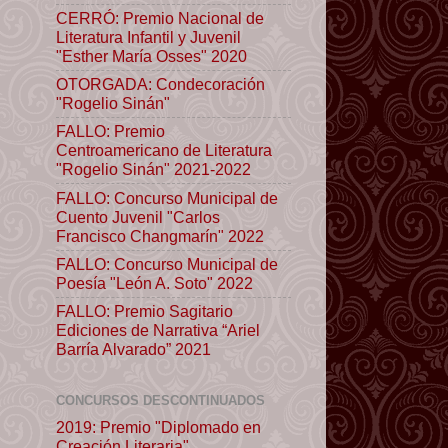
CERRÓ: Premio Nacional de
Literatura Infantil y Juvenil
"Esther María Osses" 2020
OTORGADA: Condecoración
"Rogelio Sinán"
FALLO: Premio
Centroamericano de Literatura
"Rogelio Sinán" 2021-2022
FALLO: Concurso Municipal de
Cuento Juvenil "Carlos
Francisco Changmarín" 2022
FALLO: Concurso Municipal de
Poesía "León A. Soto" 2022
FALLO: Premio Sagitario
Ediciones de Narrativa “Ariel
Barría Alvarado” 2021
CONCURSOS DESCONTINUADOS
2019: Premio "Diplomado en
Creación Literaria"