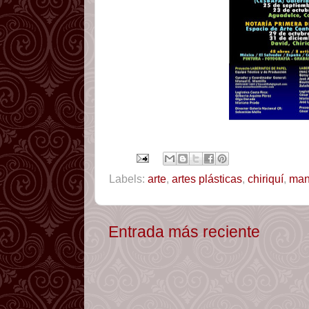
Labels:
arte
,
artes plásticas
,
chiriquí
,
man
Entrada más reciente