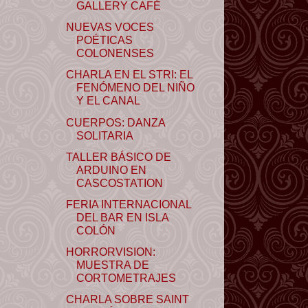
GALLERY CAFÉ
NUEVAS VOCES
POÉTICAS
COLONENSES
CHARLA EN EL STRI: EL
FENÓMENO DEL NIÑO
Y EL CANAL
CUERPOS: DANZA
SOLITARIA
TALLER BÁSICO DE
ARDUINO EN
CASCOSTATION
FERIA INTERNACIONAL
DEL BAR EN ISLA
COLÓN
HORRORVISION:
MUESTRA DE
CORTOMETRAJES
CHARLA SOBRE SAINT