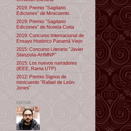
2019: Premio "Sagitario
Ediciones" de Minicuento
2019: Premio "Sagitario
Ediciones" de Novela Corta
2019: Concurso Internacional de
Ensayo Histórico Panamá Viejo
2015: Concurso Literario "Javier
Stanziola-AHMNP"
2015: Los nuevos narradores
(IEEE, Rama UTP)
2012: Premio Signos de
minicuento "Rafael de León-
Jones"
EDITOR