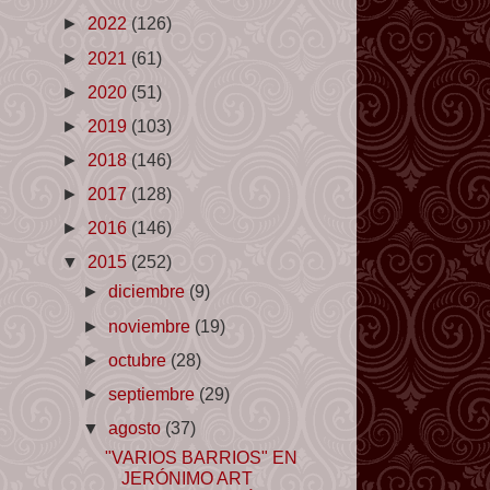
►
2022
(126)
►
2021
(61)
►
2020
(51)
►
2019
(103)
►
2018
(146)
►
2017
(128)
►
2016
(146)
▼
2015
(252)
►
diciembre
(9)
►
noviembre
(19)
►
octubre
(28)
►
septiembre
(29)
▼
agosto
(37)
"VARIOS BARRIOS" EN
JERÓNIMO ART