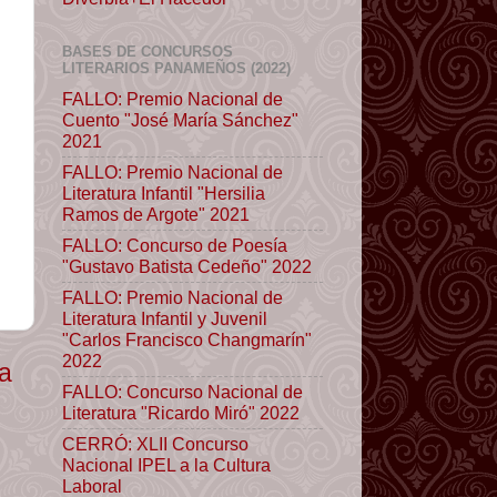
BASES DE CONCURSOS
LITERARIOS PANAMEÑOS (2022)
FALLO: Premio Nacional de
Cuento "José María Sánchez"
2021
FALLO: Premio Nacional de
Literatura Infantil "Hersilia
Ramos de Argote" 2021
FALLO: Concurso de Poesía
"Gustavo Batista Cedeño" 2022
FALLO: Premio Nacional de
Literatura Infantil y Juvenil
"Carlos Francisco Changmarín"
2022
ua
FALLO: Concurso Nacional de
Literatura "Ricardo Miró" 2022
CERRÓ: XLII Concurso
Nacional IPEL a la Cultura
Laboral