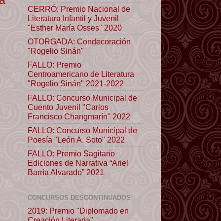
CERRÓ: Premio Nacional de
Literatura Infantil y Juvenil
"Esther María Osses" 2020
OTORGADA: Condecoración
"Rogelio Sinán"
FALLO: Premio
Centroamericano de Literatura
"Rogelio Sinán" 2021-2022
FALLO: Concurso Municipal de
Cuento Juvenil "Carlos
Francisco Changmarín" 2022
FALLO: Concurso Municipal de
Poesía "León A. Soto" 2022
FALLO: Premio Sagitario
Ediciones de Narrativa “Ariel
Barría Alvarado” 2021
CONCURSOS DESCONTINUADOS
2019: Premio "Diplomado en
Creación Literaria"