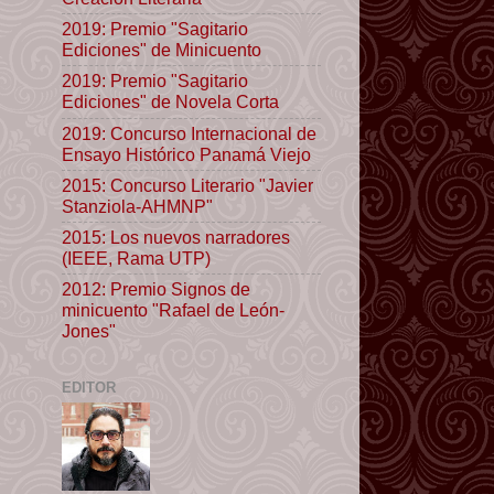
2019: Premio "Sagitario
Ediciones" de Minicuento
2019: Premio "Sagitario
Ediciones" de Novela Corta
2019: Concurso Internacional de
Ensayo Histórico Panamá Viejo
2015: Concurso Literario "Javier
Stanziola-AHMNP"
2015: Los nuevos narradores
(IEEE, Rama UTP)
2012: Premio Signos de
minicuento "Rafael de León-
Jones"
EDITOR