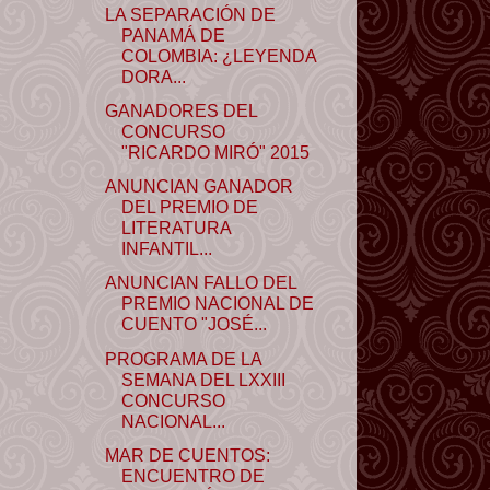
LA SEPARACIÓN DE
PANAMÁ DE
COLOMBIA: ¿LEYENDA
DORA...
GANADORES DEL
CONCURSO
"RICARDO MIRÓ" 2015
ANUNCIAN GANADOR
DEL PREMIO DE
LITERATURA
INFANTIL...
ANUNCIAN FALLO DEL
PREMIO NACIONAL DE
CUENTO "JOSÉ...
PROGRAMA DE LA
SEMANA DEL LXXIII
CONCURSO
NACIONAL...
MAR DE CUENTOS:
ENCUENTRO DE