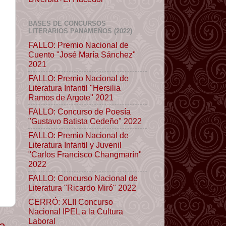
BASES DE CONCURSOS
LITERARIOS PANAMEÑOS (2022)
FALLO: Premio Nacional de
Cuento "José María Sánchez"
2021
FALLO: Premio Nacional de
Literatura Infantil "Hersilia
Ramos de Argote" 2021
FALLO: Concurso de Poesía
"Gustavo Batista Cedeño" 2022
FALLO: Premio Nacional de
Literatura Infantil y Juvenil
"Carlos Francisco Changmarín"
2022
FALLO: Concurso Nacional de
Literatura "Ricardo Miró" 2022
CERRÓ: XLII Concurso
Nacional IPEL a la Cultura
Laboral
ua