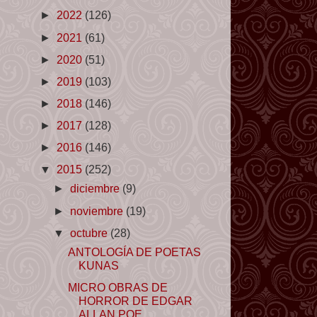
►
2022
(126)
►
2021
(61)
►
2020
(51)
►
2019
(103)
►
2018
(146)
►
2017
(128)
►
2016
(146)
▼
2015
(252)
►
diciembre
(9)
►
noviembre
(19)
▼
octubre
(28)
ANTOLOGÍA DE POETAS
KUNAS
MICRO OBRAS DE
HORROR DE EDGAR
ALLAN POE