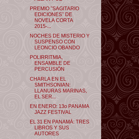
PREMIO "SAGITARIO
EDICIONES" DE
NOVELA CORTA
2015-...
NOCHES DE MISTERIO Y
SUSPENSO CON
LEONCIO OBANDO
POLIRRITMIA,
ENSAMBLE DE
PERCUSIÓN
CHARLA EN EL
SMITHSONIAN:
LLANURAS MARINAS,
EL SER...
EN ENERO: 13o PANAMA
JAZZ FESTIVAL
EL 31 EN PANAMÁ: TRES
LIBROS Y SUS
AUTORES