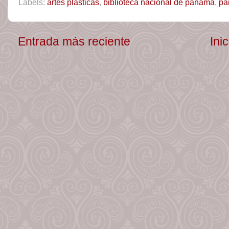
Labels:
artes plásticas
,
biblioteca nacional de panamá
,
pa
Entrada más reciente
Inic