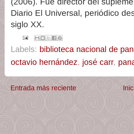
(2006). Fue director del suplemen
Diario El Universal, periódico de
siglo XX.
Labels:
biblioteca nacional de p
octavio hernández
,
josé carr
,
pan
Entrada más reciente
Inic