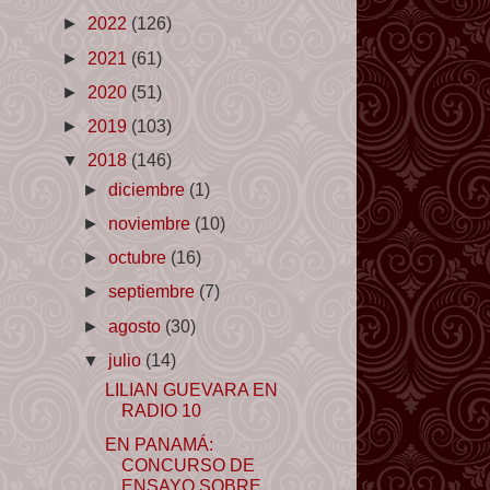
►
2022
(126)
►
2021
(61)
►
2020
(51)
►
2019
(103)
▼
2018
(146)
►
diciembre
(1)
►
noviembre
(10)
►
octubre
(16)
►
septiembre
(7)
►
agosto
(30)
▼
julio
(14)
LILIAN GUEVARA EN
RADIO 10
EN PANAMÁ:
CONCURSO DE
ENSAYO SOBRE