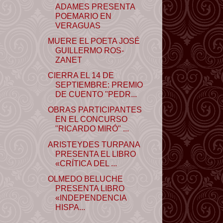
ADAMES PRESENTA
POEMARIO EN
VERAGUAS
MUERE EL POETA JOSÉ
GUILLERMO ROS-
ZANET
CIERRA EL 14 DE
SEPTIEMBRE: PREMIO
DE CUENTO "PEDR...
OBRAS PARTICIPANTES
EN EL CONCURSO
"RICARDO MIRÓ" ...
ARISTEYDES TURPANA
PRESENTA EL LIBRO
«CRÍTICA DEL ...
OLMEDO BELUCHE
PRESENTA LIBRO
«INDEPENDENCIA
HISPA...