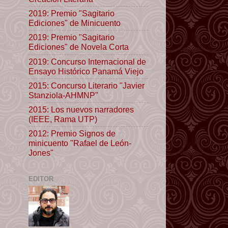
2019: Premio "Sagitario
Ediciones" de Minicuento
2019: Premio "Sagitario
Ediciones" de Novela Corta
2019: Concurso Internacional de
Ensayo Histórico Panamá Viejo
2015: Concurso Literario "Javier
Stanziola-AHMNP"
2015: Los nuevos narradores
(IEEE, Rama UTP)
2012: Premio Signos de
minicuento "Rafael de León-
Jones"
EDITOR