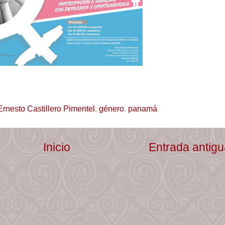
Ernesto Castillero Pimentel
,
género
,
panamá
Inicio
Entrada antig