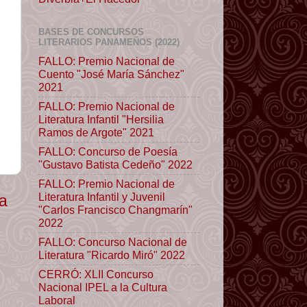
BASES DE CONCURSOS
LITERARIOS PANAMEÑOS (2022)
FALLO: Premio Nacional de
Cuento "José María Sánchez"
2021
FALLO: Premio Nacional de
Literatura Infantil "Hersilia
Ramos de Argote" 2021
FALLO: Concurso de Poesía
"Gustavo Batista Cedeño" 2022
FALLO: Premio Nacional de
Literatura Infantil y Juvenil
ua
"Carlos Francisco Changmarín"
2022
FALLO: Concurso Nacional de
Literatura "Ricardo Miró" 2022
CERRÓ: XLII Concurso
Nacional IPEL a la Cultura
Laboral