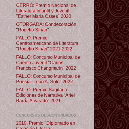
CERRÓ: Premio Nacional de
Literatura Infantil y Juvenil
"Esther María Osses" 2020
OTORGADA: Condecoración
"Rogelio Sinán"
FALLO: Premio
Centroamericano de Literatura
"Rogelio Sinán" 2021-2022
FALLO: Concurso Municipal de
Cuento Juvenil "Carlos
Francisco Changmarín" 2022
FALLO: Concurso Municipal de
Poesía "León A. Soto" 2022
FALLO: Premio Sagitario
Ediciones de Narrativa “Ariel
Barría Alvarado” 2021
CONCURSOS DESCONTINUADOS
2019: Premio "Diplomado en
Creación Literaria"