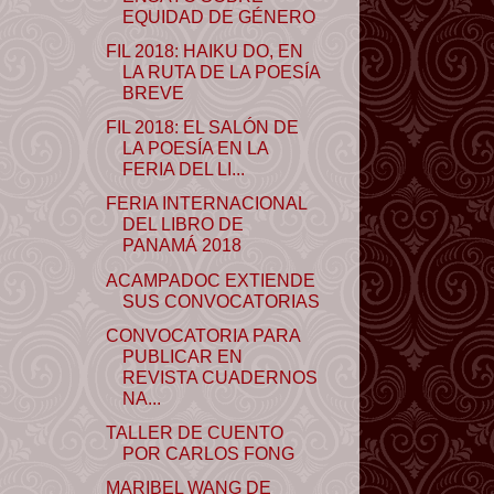
EQUIDAD DE GÉNERO
FIL 2018: HAIKU DO, EN
LA RUTA DE LA POESÍA
BREVE
FIL 2018: EL SALÓN DE
LA POESÍA EN LA
FERIA DEL LI...
FERIA INTERNACIONAL
DEL LIBRO DE
PANAMÁ 2018
ACAMPADOC EXTIENDE
SUS CONVOCATORIAS
CONVOCATORIA PARA
PUBLICAR EN
REVISTA CUADERNOS
NA...
TALLER DE CUENTO
POR CARLOS FONG
MARIBEL WANG DE