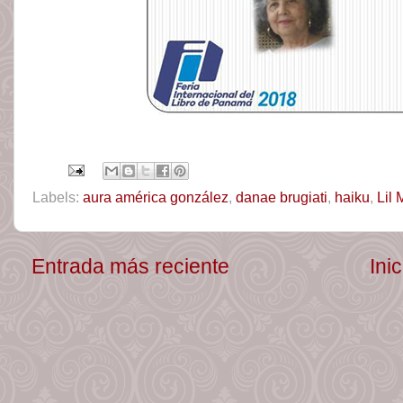
Labels:
aura américa gonzález
,
danae brugiati
,
haiku
,
Lil 
Entrada más reciente
Inic