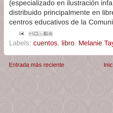
(especializado en ilustración infan
distribuido principalmente en lib
centros educativos de la Comunid
Labels:
cuentos
,
libro
,
Melanie Ta
Entrada más reciente
Inic