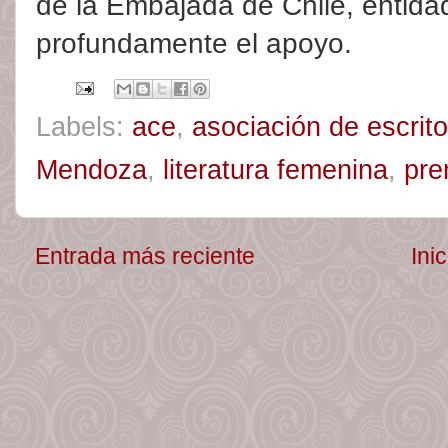
de la Embajada de Chile, entida
profundamente el apoyo.
Labels:
ace
,
asociación de escrito
Mendoza
,
literatura femenina
,
pre
Entrada más reciente
Inic