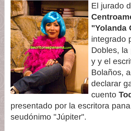
El jurado 
Centroame
"Yolanda
integrado p
Dobles, la
y y el escr
Bolaños, 
declarar g
cuento
To
presentado por la escritora pa
seudónimo "Júpiter".