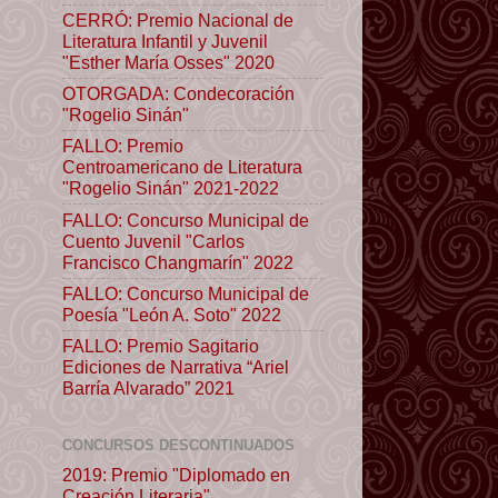
CERRÓ: Premio Nacional de
Literatura Infantil y Juvenil
"Esther María Osses" 2020
OTORGADA: Condecoración
"Rogelio Sinán"
FALLO: Premio
Centroamericano de Literatura
"Rogelio Sinán" 2021-2022
FALLO: Concurso Municipal de
Cuento Juvenil "Carlos
Francisco Changmarín" 2022
FALLO: Concurso Municipal de
Poesía "León A. Soto" 2022
FALLO: Premio Sagitario
Ediciones de Narrativa “Ariel
Barría Alvarado” 2021
CONCURSOS DESCONTINUADOS
2019: Premio "Diplomado en
Creación Literaria"