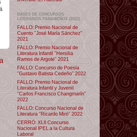
s
á
BASES DE CONCURSOS
LITERARIOS PANAMEÑOS (2022)
FALLO: Premio Nacional de
Cuento "José María Sánchez"
2021
FALLO: Premio Nacional de
Literatura Infantil "Hersilia
Ramos de Argote" 2021
ua
FALLO: Concurso de Poesía
"Gustavo Batista Cedeño" 2022
FALLO: Premio Nacional de
Literatura Infantil y Juvenil
"Carlos Francisco Changmarín"
2022
FALLO: Concurso Nacional de
Literatura "Ricardo Miró" 2022
CERRÓ: XLII Concurso
Nacional IPEL a la Cultura
Laboral