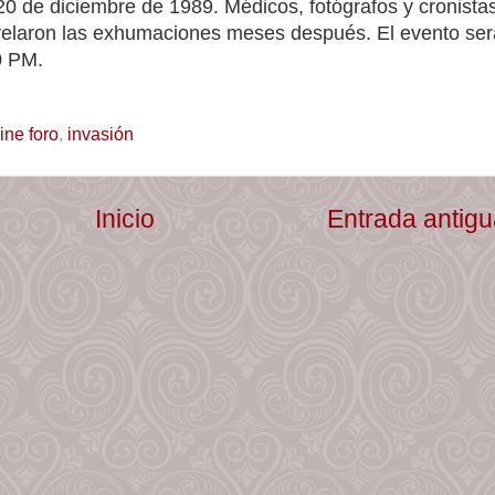
0 de diciembre de 1989. Médicos, fotógrafos y cronista
 revelaron las exhumaciones meses después. El evento ser
0 PM.
ine foro
,
invasión
Inicio
Entrada antig