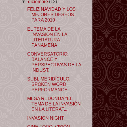
▼
diciembre
(12)
FELIZ NAVIDAD Y LOS
MEJORES DESEOS
PARA 2010
EL TEMA DE LA
INVASIÓN EN LA
LITERATURA
PANAMEÑA
CONVERSATORIO:
BALANCE Y
PERSPECTIVAS DE LA
INDUST...
SUBLIMERIDÍCULO,
SPOKEN WORD
PERFORMANCE
MESA REDONDA "EL
TEMA DE LA INVASIÓN
EN LA LITERAT...
INVASION NIGHT
CINE FORO: VISIÓN