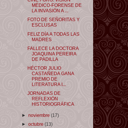
MÉDICO-FORENSE DE
LA INVASIÓN A ...
FOTO DE SEÑORITAS Y
ESCLUSAS
FELIZ DÍA A TODAS LAS
MADRES
FALLECE LA DOCTORA
JOAQUINA PEREIRA
DE PADILLA
HÉCTOR JULIO
CASTAÑEDA GANA
PREMIO DE
LITERATURA I...
JORNADAS DE
REFLEXIÓN
HISTORIOGRÁFICA
►
noviembre
(17)
►
octubre
(13)