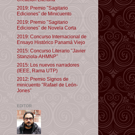
2019: Premio "Sagitario
Ediciones" de Minicuento
2019: Premio "Sagitario
Ediciones" de Novela Corta
2019: Concurso Internacional de
Ensayo Histórico Panamá Viejo
2015: Concurso Literario "Javier
Stanziola-AHMNP"
2015: Los nuevos narradores
(IEEE, Rama UTP)
2012: Premio Signos de
minicuento "Rafael de León-
Jones"
EDITOR