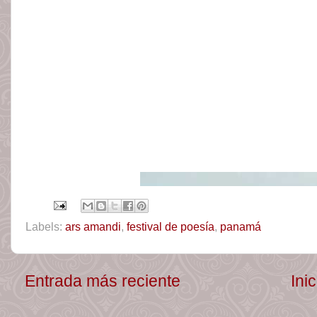
Labels:
ars amandi
,
festival de poesía
,
panamá
Entrada más reciente
Inic