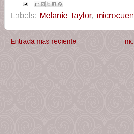
Labels:
Melanie Taylor
,
microcuen
Entrada más reciente
Inic