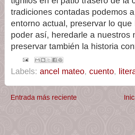
tigrillos en el patio trasero de la
tradiciones contadas podemos ap
entorno actual, preservar lo que 
poder así, heredarle a nuestros
preservar también la historia co
Labels:
ancel mateo
,
cuento
,
liter
Entrada más reciente
Inic