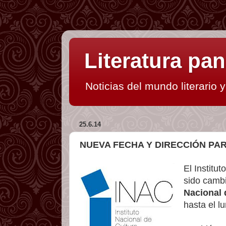
Literatura p
Noticias del mundo literario 
25.6.14
NUEVA FECHA Y DIRECCIÓN PA
El Institu
sido cambi
Nacional 
hasta el l