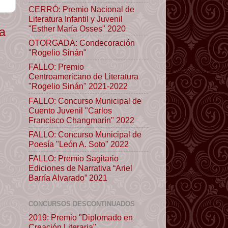
CERRÓ: Premio Nacional de
Literatura Infantil y Juvenil
"Esther María Osses" 2020
ua
OTORGADA: Condecoración
"Rogelio Sinán"
FALLO: Premio
Centroamericano de Literatura
"Rogelio Sinán" 2021-2022
FALLO: Concurso Municipal de
Cuento Juvenil "Carlos
Francisco Changmarín" 2022
FALLO: Concurso Municipal de
Poesía "León A. Soto" 2022
FALLO: Premio Sagitario
Ediciones de Narrativa “Ariel
Barría Alvarado” 2021
CONCURSOS DESCONTINUADOS
2019: Premio "Diplomado en
Creación Literaria"