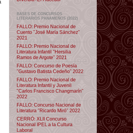
a
BASES DE CONCURSOS
LITERARIOS PANAMEÑOS (2022)
FALLO: Premio Nacional de
Cuento "José María Sánchez"
2021
FALLO: Premio Nacional de
Literatura Infantil "Hersilia
Ramos de Argote" 2021
FALLO: Concurso de Poesía
"Gustavo Batista Cedeño" 2022
FALLO: Premio Nacional de
Literatura Infantil y Juvenil
"Carlos Francisco Changmarín"
2022
FALLO: Concurso Nacional de
Literatura "Ricardo Miró" 2022
CERRÓ: XLII Concurso
Nacional IPEL a la Cultura
Laboral