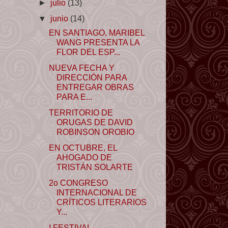
►
julio
(13)
▼
junio
(14)
EN SANTIAGO, MARIBEL
WANG PRESENTA LA
FLOR DEL ESP...
NUEVA FECHA Y
DIRECCIÓN PARA
ENTREGAR OBRAS
PARA E...
TERRITORIO DE
ORUGAS DE DAVID
ROBINSON OROBIO
EN OCTUBRE, EL
AHOGADO DE
TRISTÁN SOLARTE
2o CONGRESO
INTERNACIONAL DE
CRÍTICOS LITERARIOS
Y...
I FESTIVAL