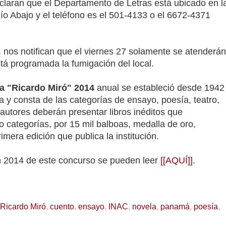
laran que el Departamento de Letras está ubicado en l
Río Abajo y el teléfono es el 501-4133 o el 6672-4371
, nos notifican que el viernes 27 solamente se atenderán
tá programada la fumigación del local.
a "Ricardo Miró" 2014
anual se estableció desde 1942
a y consta de las categorías de ensayo, poesía, teatro,
s autores deberán presentar libros inéditos que
o categorías, por 15 mil balboas, medalla de oro,
mera edición que publica la institución.
n 2014 de este concurso se pueden leer
[[AQUÍ]]
.
 Ricardo Miró
,
cuento
,
ensayo
,
INAC
,
novela
,
panamá
,
poesía
,