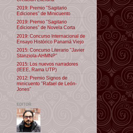
2019: Premio "Sagitario
Ediciones" de Minicuento
2019: Premio "Sagitario
Ediciones" de Novela Corta
2019: Concurso Internacional de
Ensayo Histórico Panamá Viejo
2015: Concurso Literario "Javier
Stanziola-AHMNP"
2015: Los nuevos narradores
(IEEE, Rama UTP)
2012: Premio Signos de
minicuento "Rafael de León-
Jones"
EDITOR