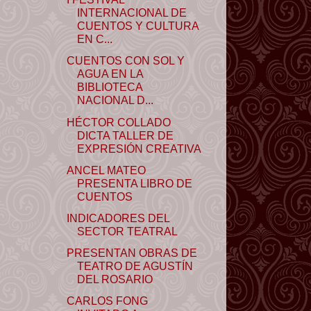
INTERNACIONAL DE
CUENTOS Y CULTURA
EN C...
CUENTOS CON SOL Y
AGUA EN LA
BIBLIOTECA
NACIONAL D...
HÉCTOR COLLADO
DICTA TALLER DE
EXPRESIÓN CREATIVA
ANCEL MATEO
PRESENTA LIBRO DE
CUENTOS
INDICADORES DEL
SECTOR TEATRAL
PRESENTAN OBRAS DE
TEATRO DE AGUSTÍN
DEL ROSARIO
CARLOS FONG