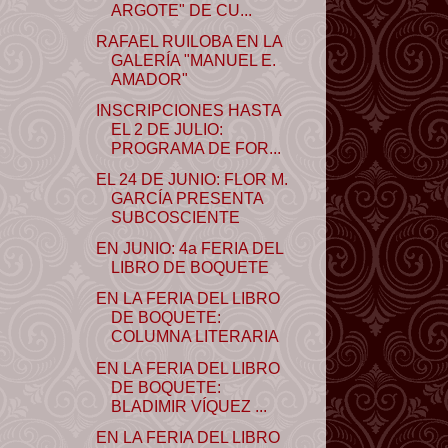
ARGOTE" DE CU...
RAFAEL RUILOBA EN LA
GALERÍA "MANUEL E.
AMADOR"
INSCRIPCIONES HASTA
EL 2 DE JULIO:
PROGRAMA DE FOR...
EL 24 DE JUNIO: FLOR M.
GARCÍA PRESENTA
SUBCOSCIENTE
EN JUNIO: 4a FERIA DEL
LIBRO DE BOQUETE
EN LA FERIA DEL LIBRO
DE BOQUETE:
COLUMNA LITERARIA
EN LA FERIA DEL LIBRO
DE BOQUETE:
BLADIMIR VÍQUEZ ...
EN LA FERIA DEL LIBRO