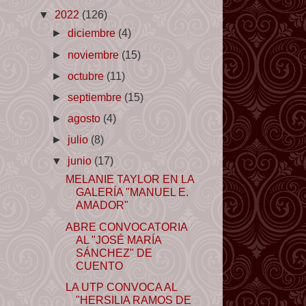
▼
2022
(126)
►
diciembre
(4)
►
noviembre
(15)
►
octubre
(11)
►
septiembre
(15)
►
agosto
(4)
►
julio
(8)
▼
junio
(17)
MELANIE TAYLOR EN LA
GALERÍA "MANUEL E.
AMADOR"
ABRE CONVOCATORIA
AL "JOSÉ MARÍA
SÁNCHEZ" DE
CUENTO
LA UTP CONVOCA AL
"HERSILIA RAMOS DE