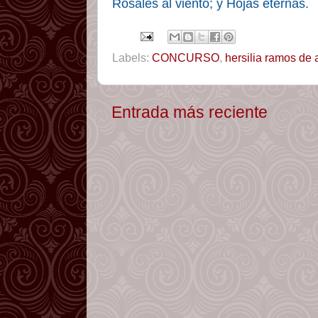
Rosales al viento; y Hojas eternas.
Labels:
CONCURSO
,
hersilia ramos de 
Entrada más reciente