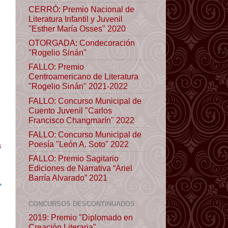
CERRÓ: Premio Nacional de
Literatura Infantil y Juvenil
"Esther María Osses" 2020
OTORGADA: Condecoración
"Rogelio Sinán"
FALLO: Premio
Centroamericano de Literatura
"Rogelio Sinán" 2021-2022
FALLO: Concurso Municipal de
Cuento Juvenil "Carlos
Francisco Changmarín" 2022
FALLO: Concurso Municipal de
Poesía "León A. Soto" 2022
a
FALLO: Premio Sagitario
Ediciones de Narrativa “Ariel
Barría Alvarado” 2021
,
CONCURSOS DESCONTINUADOS
2019: Premio "Diplomado en
Creación Literaria"