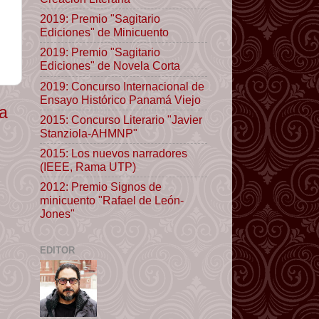
2019: Premio "Sagitario
Ediciones" de Minicuento
2019: Premio "Sagitario
Ediciones" de Novela Corta
2019: Concurso Internacional de
Ensayo Histórico Panamá Viejo
ua
2015: Concurso Literario "Javier
Stanziola-AHMNP"
2015: Los nuevos narradores
(IEEE, Rama UTP)
2012: Premio Signos de
minicuento "Rafael de León-
Jones"
EDITOR