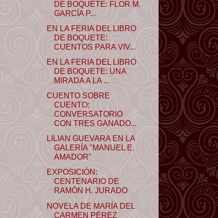
DE BOQUETE: FLOR M.
GARCÍA P...
EN LA FERIA DEL LIBRO
DE BOQUETE:
CUENTOS PARA VIV...
EN LA FERIA DEL LIBRO
DE BOQUETE: UNA
MIRADA A LA ...
CUENTO SOBRE
CUENTO:
CONVERSATORIO
CON TRES GANADO...
LILIAN GUEVARA EN LA
GALERÍA "MANUEL E.
AMADOR"
EXPOSICIÓN:
CENTENARIO DE
RAMÓN H. JURADO
NOVELA DE MARÍA DEL
CARMEN PÉREZ