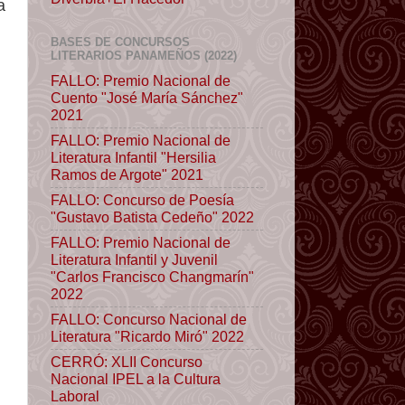
a
BASES DE CONCURSOS
LITERARIOS PANAMEÑOS (2022)
FALLO: Premio Nacional de
Cuento "José María Sánchez"
2021
FALLO: Premio Nacional de
Literatura Infantil "Hersilia
Ramos de Argote" 2021
FALLO: Concurso de Poesía
"Gustavo Batista Cedeño" 2022
FALLO: Premio Nacional de
Literatura Infantil y Juvenil
"Carlos Francisco Changmarín"
2022
FALLO: Concurso Nacional de
Literatura "Ricardo Miró" 2022
CERRÓ: XLII Concurso
Nacional IPEL a la Cultura
Laboral