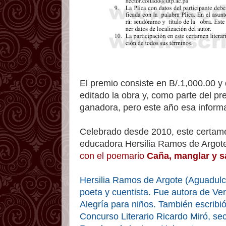
El premio consiste en B/.1,000.00 y
editado la obra y, como parte del p
ganadora, pero este año esa informa
Celebrado desde 2010, este certame
educadora Hersilia Ramos de Argot
con el poemario
Caña, manglar y s
Hersilia Ramos de Argote (Aguadulc
poeta y cuentista. Fue autora de Ve
Alegría para niños. También escrib
Concurso Literario Ricardo Miró, sec