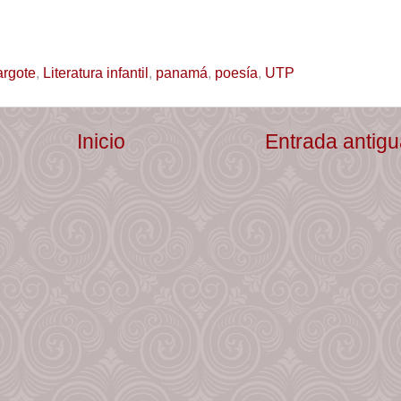
argote
,
Literatura infantil
,
panamá
,
poesía
,
UTP
Inicio
Entrada antig