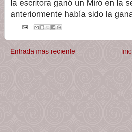
la escritora ganó un Miró en la 
anteriormente había sido la gan
Entrada más reciente
Inic