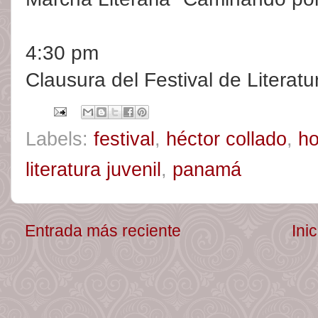
4:30 pm
Clausura del Festival de Literatur
Labels:
festival
,
héctor collado
,
h
literatura juvenil
,
panamá
Entrada más reciente
Inic