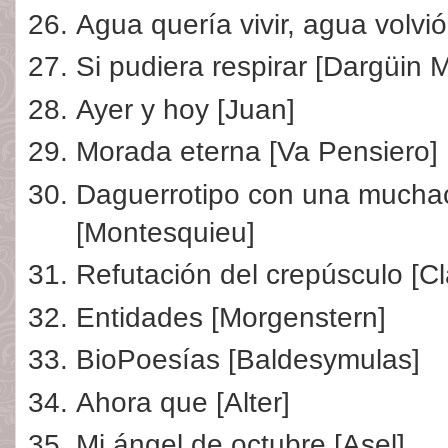
Agua quería vivir, agua volvió
Si pudiera respirar [Dargüin M
Ayer y hoy [Juan]
Morada eterna [Va Pensiero]
Daguerrotipo con una muchac
[Montesquieu]
Refutación del crepúsculo [C
Entidades [Morgenstern]
BioPoesías [Baldesymulas]
Ahora que [Alter]
Mi ángel de octubre [Asel]