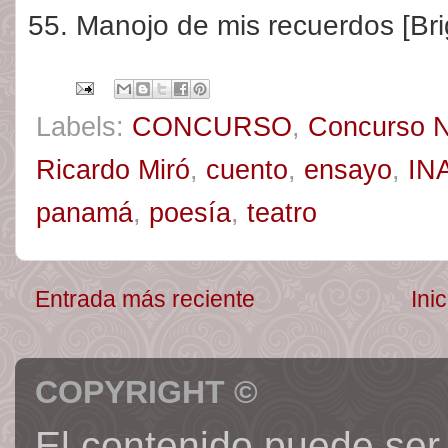
Manojo de mis recuerdos [Br
Labels:
CONCURSO
,
Concurso Na
Ricardo Miró
,
cuento
,
ensayo
,
IN
panamá
,
poesía
,
teatro
Entrada más reciente
Inic
COPYRIGHT ©
El contenido puede ser