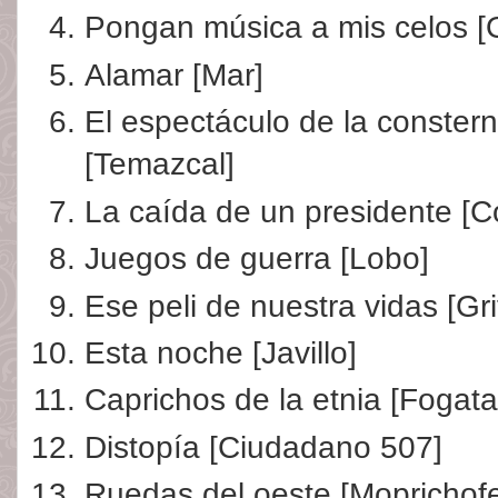
Pongan música a mis celos [O
Alamar [Mar]
El espectáculo de la conster
[Temazcal]
La caída de un presidente [Co
Juegos de guerra [Lobo]
Ese peli de nuestra vidas [Grif
Esta noche [Javillo]
Caprichos de la etnia [Fogata
Distopía [Ciudadano 507]
Ruedas del oeste [Moprichofe