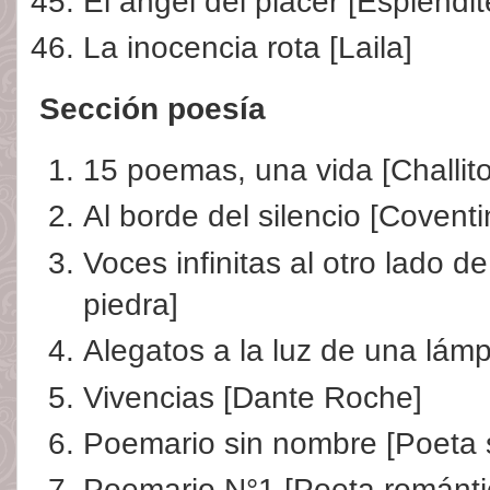
El ángel del placer [Esplendit
La inocencia rota [Laila]
Sección poesía
15 poemas, una vida [Challito
Al borde del silencio [Coventi
Voces infinitas al otro lado d
piedra]
Alegatos a la luz de una lám
Vivencias [Dante Roche]
Poemario sin nombre [Poeta 
Poemario N°1 [Poeta románti