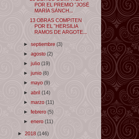
POR EL PREMIO "JOSÉ
MARÍA SÁNCH...
13 OBRAS COMPITEN
POR EL "HERSILIA
RAMOS DE ARGOTE...
►
septiembre
(3)
►
agosto
(2)
►
julio
(19)
►
junio
(6)
►
mayo
(9)
►
abril
(14)
►
marzo
(11)
►
febrero
(5)
►
enero
(11)
►
2018
(146)