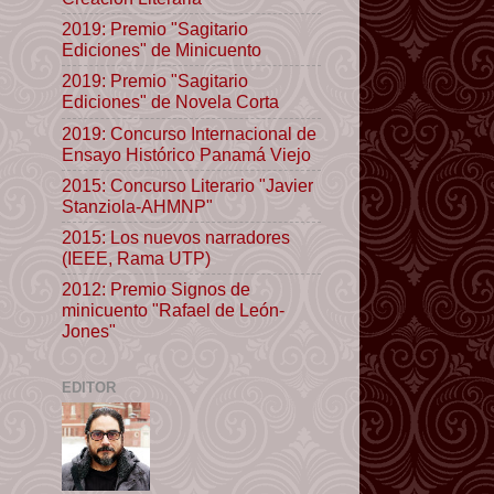
2019: Premio "Sagitario
Ediciones" de Minicuento
2019: Premio "Sagitario
Ediciones" de Novela Corta
2019: Concurso Internacional de
Ensayo Histórico Panamá Viejo
2015: Concurso Literario "Javier
Stanziola-AHMNP"
2015: Los nuevos narradores
(IEEE, Rama UTP)
2012: Premio Signos de
minicuento "Rafael de León-
Jones"
EDITOR