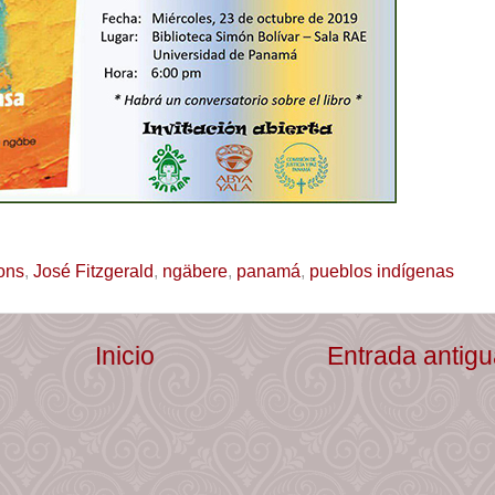
ions
,
José Fitzgerald
,
ngäbere
,
panamá
,
pueblos indígenas
Inicio
Entrada antig