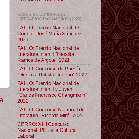
BASES DE CONCURSOS
LITERARIOS PANAMEÑOS (2022)
FALLO: Premio Nacional de
Cuento "José María Sánchez"
2021
FALLO: Premio Nacional de
Literatura Infantil "Hersilia
Ramos de Argote" 2021
FALLO: Concurso de Poesía
"Gustavo Batista Cedeño" 2022
FALLO: Premio Nacional de
Literatura Infantil y Juvenil
"Carlos Francisco Changmarín"
ua
2022
FALLO: Concurso Nacional de
Literatura "Ricardo Miró" 2022
CERRÓ: XLII Concurso
Nacional IPEL a la Cultura
Laboral