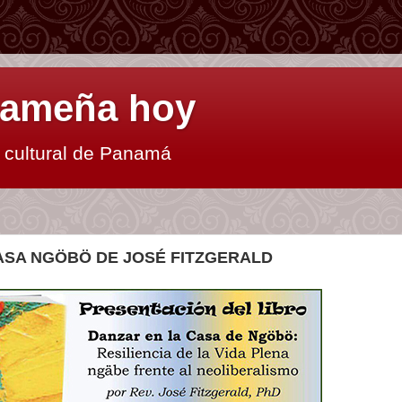
anameña hoy
y cultural de Panamá
ASA NGÖBÖ DE JOSÉ FITZGERALD