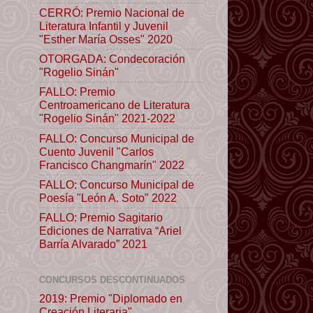
CERRÓ: Premio Nacional de
Literatura Infantil y Juvenil
"Esther María Osses" 2020
OTORGADA: Condecoración
"Rogelio Sinán"
FALLO: Premio
Centroamericano de Literatura
"Rogelio Sinán" 2021-2022
FALLO: Concurso Municipal de
Cuento Juvenil "Carlos
Francisco Changmarín" 2022
FALLO: Concurso Municipal de
Poesía "León A. Soto" 2022
FALLO: Premio Sagitario
Ediciones de Narrativa “Ariel
Barría Alvarado” 2021
CONCURSOS DESCONTINUADOS
2019: Premio "Diplomado en
Creación Literaria"