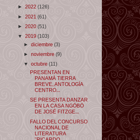
►
2022
(126)
►
2021
(61)
►
2020
(51)
▼
2019
(103)
►
diciembre
(3)
►
noviembre
(9)
▼
octubre
(11)
PRESENTAN EN
PANAMÁ TIERRA
BREVE, ANTOLOGÍA
CENTRO...
SE PRESENTA DANZAR
EN LA CASA NGÖBÖ
DE JOSÉ FITZGE...
FALLO DEL CONCURSO
NACIONAL DE
LITERATURA
"RICARDO...