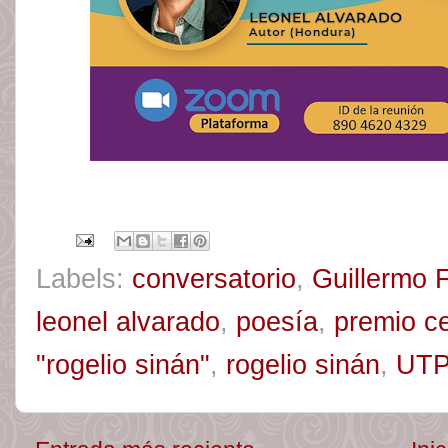
Labels:
conversatorio
,
Guillermo 
leonel alvarado
,
poesía
,
premio ce
"rogelio sinán"
,
rogelio sinán
,
UT