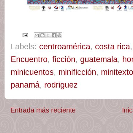
Labels:
centroamérica
,
costa rica
Encuentro
,
ficción
,
guatemala
,
ho
minicuentos
,
minificción
,
minitext
panamá
,
rodriguez
Entrada más reciente
Inic