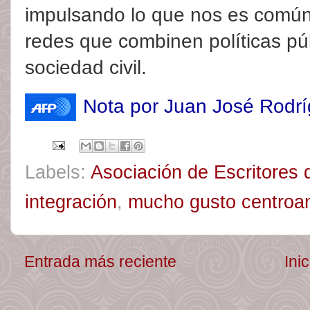
impulsando lo que nos es común"
redes que combinen políticas púb
sociedad civil.
Nota por Juan José Rodr
Labels:
Asociación de Escritores
integración
,
mucho gusto centroa
Entrada más reciente
Inic