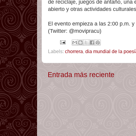
de reciclaje, juegos de antaño, una 
abierto y otras actividades culturales
El evento empieza a las 2:00 p.m. y
(Twitter: @movipracu)
Labels:
chorrera
,
dia mundial de la poesí
Entrada más reciente