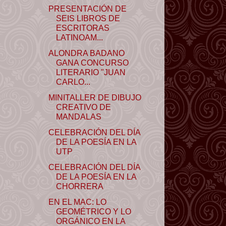
PRESENTACIÓN DE
SEIS LIBROS DE
ESCRITORAS
LATINOAM...
ALONDRA BADANO
GANA CONCURSO
LITERARIO "JUAN
CARLO...
MINITALLER DE DIBUJO
CREATIVO DE
MANDALAS
CELEBRACIÓN DEL DÍA
DE LA POESÍA EN LA
UTP
CELEBRACIÓN DEL DÍA
DE LA POESÍA EN LA
CHORRERA
EN EL MAC: LO
GEOMÉTRICO Y LO
ORGÁNICO EN LA