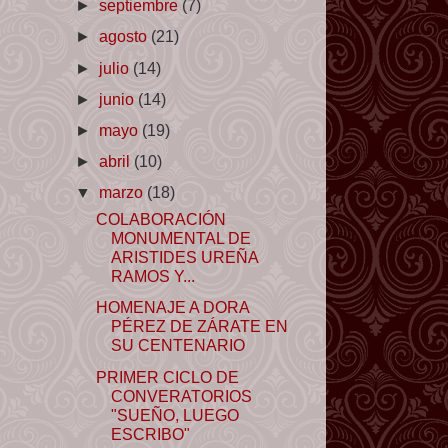
►
septiembre
(7)
►
agosto
(21)
►
julio
(14)
►
junio
(14)
►
mayo
(19)
►
abril
(10)
▼
marzo
(18)
COLABORACIÓN
MONUMENTAL DE
ARISTIDES UREÑA
RAMOS Y...
HOMENAJE A DORA
PÉREZ DE ZÁRATE EN
SU CENTENARIO
PRIMER CICLO DE
CONVERATORIOS
"SUEÑO, LUEGO
ESCRIBO"