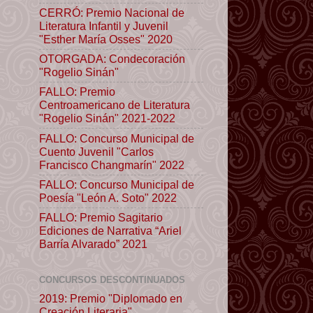
CERRÓ: Premio Nacional de
Literatura Infantil y Juvenil
"Esther María Osses" 2020
OTORGADA: Condecoración
"Rogelio Sinán"
FALLO: Premio
Centroamericano de Literatura
"Rogelio Sinán" 2021-2022
FALLO: Concurso Municipal de
Cuento Juvenil "Carlos
Francisco Changmarín" 2022
FALLO: Concurso Municipal de
Poesía "León A. Soto" 2022
FALLO: Premio Sagitario
Ediciones de Narrativa “Ariel
Barría Alvarado” 2021
CONCURSOS DESCONTINUADOS
2019: Premio "Diplomado en
Creación Literaria"