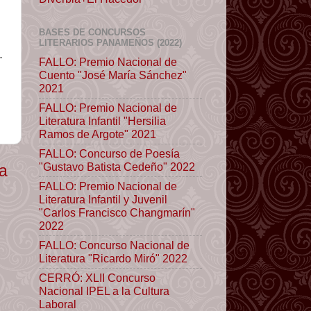
BASES DE CONCURSOS
LITERARIOS PANAMEÑOS (2022)
.
FALLO: Premio Nacional de
Cuento "José María Sánchez"
2021
FALLO: Premio Nacional de
Literatura Infantil "Hersilia
Ramos de Argote" 2021
FALLO: Concurso de Poesía
"Gustavo Batista Cedeño" 2022
ua
FALLO: Premio Nacional de
Literatura Infantil y Juvenil
"Carlos Francisco Changmarín"
2022
FALLO: Concurso Nacional de
Literatura "Ricardo Miró" 2022
CERRÓ: XLII Concurso
Nacional IPEL a la Cultura
Laboral