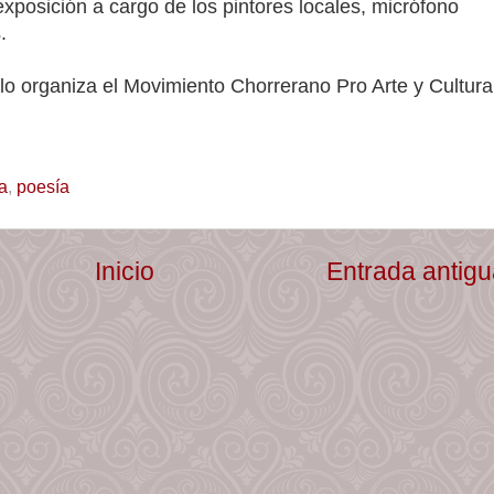
exposición a cargo de los pintores locales, micrófono
.
 lo organiza el Movimiento Chorrerano Pro Arte y Cultura
a
,
poesía
Inicio
Entrada antig