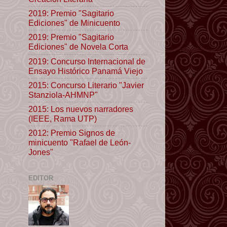
2019: Premio "Sagitario
Ediciones" de Minicuento
2019: Premio "Sagitario
Ediciones" de Novela Corta
2019: Concurso Internacional de
Ensayo Histórico Panamá Viejo
2015: Concurso Literario "Javier
Stanziola-AHMNP"
2015: Los nuevos narradores
(IEEE, Rama UTP)
2012: Premio Signos de
minicuento "Rafael de León-
Jones"
EDITOR