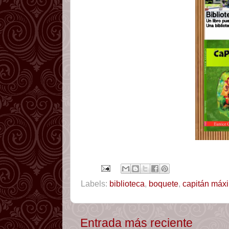
Labels:
biblioteca
,
boquete
,
capitán máx
Entrada más reciente