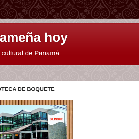
anameña hoy
y cultural de Panamá
IOTECA DE BOQUETE