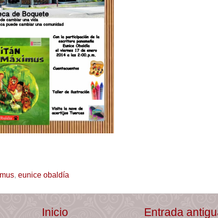
imus
,
eunice obaldía
Inicio
Entrada antig