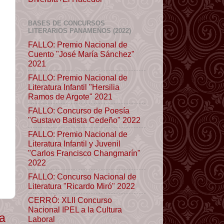
BASES DE CONCURSOS
LITERARIOS PANAMEÑOS (2022)
FALLO: Premio Nacional de
Cuento "José María Sánchez"
2021
FALLO: Premio Nacional de
Literatura Infantil "Hersilia
Ramos de Argote" 2021
FALLO: Concurso de Poesía
"Gustavo Batista Cedeño" 2022
FALLO: Premio Nacional de
Literatura Infantil y Juvenil
"Carlos Francisco Changmarín"
2022
FALLO: Concurso Nacional de
Literatura "Ricardo Miró" 2022
CERRÓ: XLII Concurso
Nacional IPEL a la Cultura
ua
Laboral