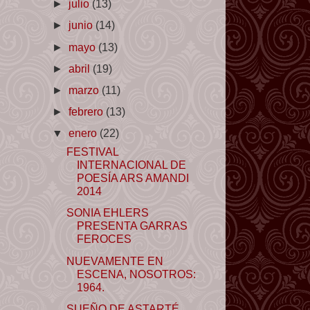
►
julio
(13)
►
junio
(14)
►
mayo
(13)
►
abril
(19)
►
marzo
(11)
►
febrero
(13)
▼
enero
(22)
FESTIVAL
INTERNACIONAL DE
POESÍA ARS AMANDI
2014
SONIA EHLERS
PRESENTA GARRAS
FEROCES
NUEVAMENTE EN
ESCENA, NOSOTROS:
1964.
SUEÑO DE ASTARTÉ