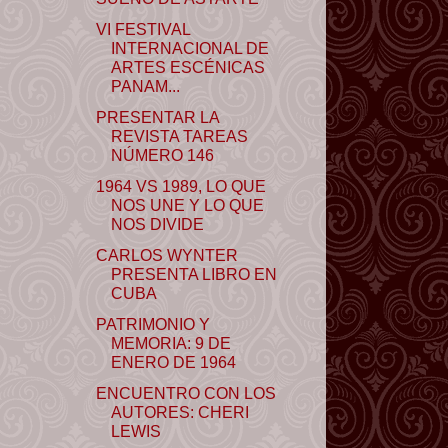
VI FESTIVAL
INTERNACIONAL DE
ARTES ESCÉNICAS
PANAM...
PRESENTAR LA
REVISTA TAREAS
NÚMERO 146
1964 VS 1989, LO QUE
NOS UNE Y LO QUE
NOS DIVIDE
CARLOS WYNTER
PRESENTA LIBRO EN
CUBA
PATRIMONIO Y
MEMORIA: 9 DE
ENERO DE 1964
ENCUENTRO CON LOS
AUTORES: CHERI
LEWIS