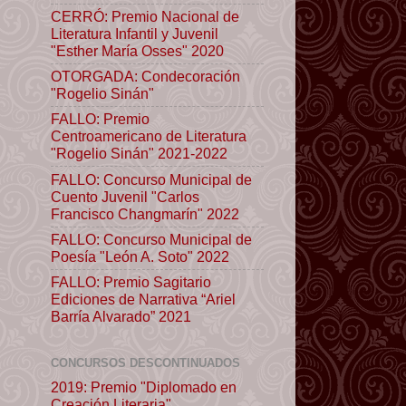
CERRÓ: Premio Nacional de
Literatura Infantil y Juvenil
"Esther María Osses" 2020
OTORGADA: Condecoración
"Rogelio Sinán"
FALLO: Premio
Centroamericano de Literatura
"Rogelio Sinán" 2021-2022
FALLO: Concurso Municipal de
Cuento Juvenil "Carlos
Francisco Changmarín" 2022
FALLO: Concurso Municipal de
Poesía "León A. Soto" 2022
FALLO: Premio Sagitario
Ediciones de Narrativa “Ariel
Barría Alvarado” 2021
CONCURSOS DESCONTINUADOS
2019: Premio "Diplomado en
Creación Literaria"