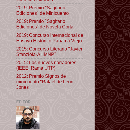
2019: Premio "Sagitario
Ediciones" de Minicuento
2019: Premio "Sagitario
Ediciones" de Novela Corta
2019: Concurso Internacional de
Ensayo Histórico Panamá Viejo
2015: Concurso Literario "Javier
Stanziola-AHMNP"
2015: Los nuevos narradores
(IEEE, Rama UTP)
2012: Premio Signos de
minicuento "Rafael de León-
Jones"
EDITOR