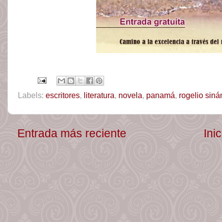
Labels:
escritores
,
literatura
,
novela
,
panamá
,
rogelio siná
Entrada más reciente
Inic