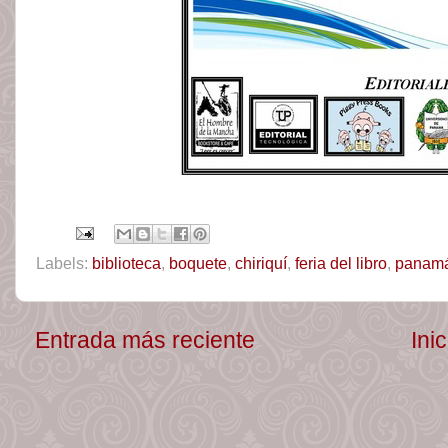
Labels:
biblioteca
,
boquete
,
chiriquí
,
feria del libro
,
panam
Entrada más reciente
Inic